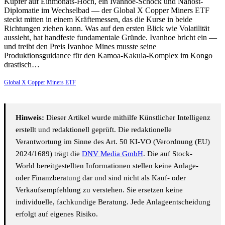
Kupfer auf Einmonats-Hoch, ein Ivanhoe-Schock und Nahost-
Diplomatie im Wechselbad — der Global X Copper Miners ETF
steckt mitten in einem Kräftemessen, das die Kurse in beide
Richtungen ziehen kann. Was auf den ersten Blick wie Volatilität
aussieht, hat handfeste fundamentale Gründe. Ivanhoe bricht ein —
und treibt den Preis Ivanhoe Mines musste seine
Produktionsguidance für den Kamoa-Kakula-Komplex im Kongo
drastisch…
Global X Copper Miners ETF
Hinweis:
Dieser Artikel wurde mithilfe Künstlicher Intelligenz
erstellt und redaktionell geprüft. Die redaktionelle
Verantwortung im Sinne des Art. 50 KI-VO (Verordnung (EU)
2024/1689) trägt die
DNV Media GmbH
. Die auf Stock-
World bereitgestellten Informationen stellen keine Anlage-
oder Finanzberatung dar und sind nicht als Kauf- oder
Verkaufsempfehlung zu verstehen. Sie ersetzen keine
individuelle, fachkundige Beratung. Jede Anlageentscheidung
erfolgt auf eigenes Risiko.