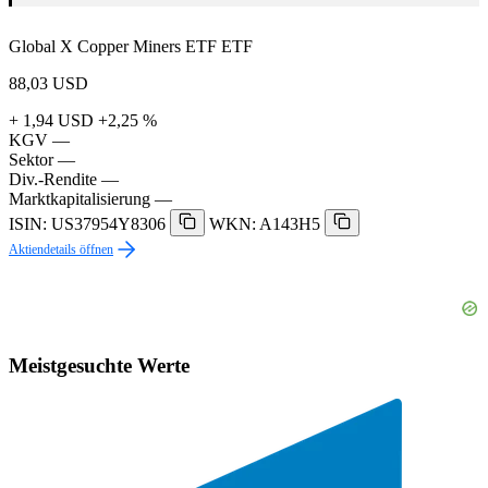
Global X Copper Miners ETF ETF
88,03
USD
+ 1,94 USD
+2,25 %
KGV
—
Sektor
—
Div.-Rendite
—
Marktkapitalisierung
—
ISIN: US37954Y8306
WKN: A143H5
Aktiendetails öffnen
Meistgesuchte Werte