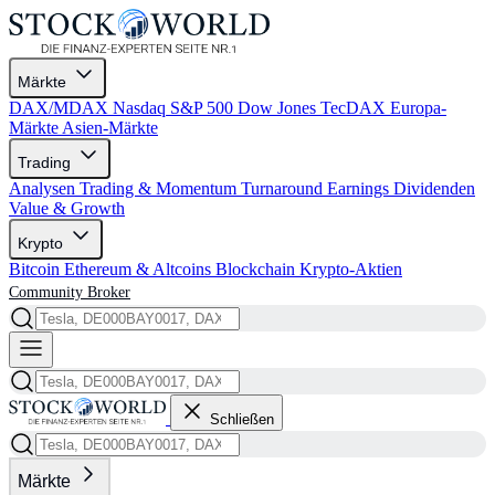
Märkte
DAX/MDAX
Nasdaq
S&P 500
Dow Jones
TecDAX
Europa-
Märkte
Asien-Märkte
Trading
Analysen
Trading & Momentum
Turnaround
Earnings
Dividenden
Value & Growth
Krypto
Bitcoin
Ethereum & Altcoins
Blockchain
Krypto-Aktien
Community
Broker
Schließen
Märkte