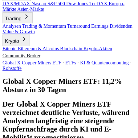
DAX/MDAX
Nasdaq
S&P 500
Dow Jones
TecDAX
Europa-
Märkte
Asien-Märkte
Trading
Analysen
Trading & Momentum
Turnaround
Earnings
Dividenden
Value & Growth
Krypto
Bitcoin
Ethereum & Altcoins
Blockchain
Krypto-Aktien
Community
Broker
Global X Copper Miners ETF
·
ETFs
·
KI & Quantencomputing
·
Rohstoffe
Global X Copper Miners ETF: 11,2%
Absturz in 30 Tagen
Der Global X Copper Miners ETF
verzeichnet deutliche Verluste, während
Analysten langfristig eine steigende
Kupfernachfrage durch KI und E-
Mobilität prognostizieren.