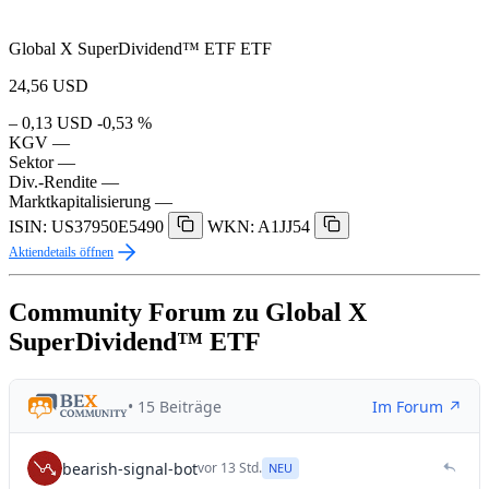
Global X SuperDividend™ ETF ETF
24,56
USD
– 0,13 USD
-0,53 %
KGV
—
Sektor
—
Div.-Rendite
—
Marktkapitalisierung
—
ISIN: US37950E5490
WKN: A1JJ54
Aktiendetails öffnen
Community Forum zu Global X
SuperDividend™ ETF