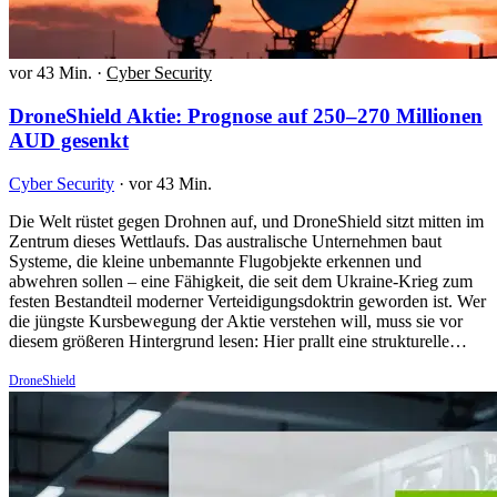
vor 43 Min.
·
Cyber Security
DroneShield Aktie: Prognose auf 250–270 Millionen
AUD gesenkt
Cyber Security
·
vor 43 Min.
Die Welt rüstet gegen Drohnen auf, und DroneShield sitzt mitten im
Zentrum dieses Wettlaufs. Das australische Unternehmen baut
Systeme, die kleine unbemannte Flugobjekte erkennen und
abwehren sollen – eine Fähigkeit, die seit dem Ukraine-Krieg zum
festen Bestandteil moderner Verteidigungsdoktrin geworden ist. Wer
die jüngste Kursbewegung der Aktie verstehen will, muss sie vor
diesem größeren Hintergrund lesen: Hier prallt eine strukturelle…
DroneShield