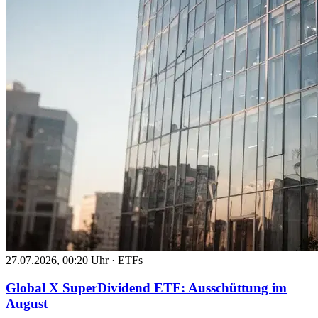
27.07.2026, 00:20 Uhr
·
ETFs
Global X SuperDividend ETF: Ausschüttung im
August