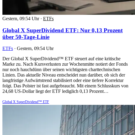
Gestern, 09:54 Uhr
·
ETFs
Global X SuperDividend ETF: Nur 0,13 Prozent
über 50-Tage-Linie
ETFs
·
Gestern, 09:54 Uhr
Der Global X SuperDividend™ ETF steuert auf eine kritische
Marke zu. Nach Kursverlusten zur Wochenmitte notiert der Fonds
nur noch hauchdünn über seinen wichtigsten charttechnischen
Linien. Das aktuelle Niveau entscheidet nun darüber, ob sich der
langfristige Aufwärtstrend stabilisiert oder eine tiefere Korrektur
folgt. Das Polster ist fast aufgebraucht. Mit einem Schlusskurs von
24,68 US-Dollar liegt der ETF lediglich 0,13 Prozent…
Global X SuperDividend™ ETF