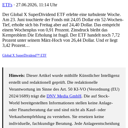
ETFs
·
27.06.2026, 11:14 Uhr
Der Global X SuperDividend ETF erlebte eine turbulente Woche.
Am 23. Juni touchierte der Fonds mit 24,05 Dollar ein 52-Wochen-
Tief, erholte sich bis Freitag aber auf 24,40 Dollar. Das entspricht
einem Wochenplus von 0,91 Prozent. Zinsdruck bleibt das
Kernproblem Die Erholung ist fragil. Der ETF handelt noch 7,72
Prozent unter seinem März-Hoch von 26,44 Dollar. Und er liegt
3,42 Prozent…
Global X SuperDividend™ ETF
Hinweis:
Dieser Artikel wurde mithilfe Künstlicher Intelligenz
erstellt und redaktionell geprüft. Die redaktionelle
Verantwortung im Sinne des Art. 50 KI-VO (Verordnung (EU)
2024/1689) trägt die
DNV Media GmbH
. Die auf Stock-
World bereitgestellten Informationen stellen keine Anlage-
oder Finanzberatung dar und sind nicht als Kauf- oder
Verkaufsempfehlung zu verstehen. Sie ersetzen keine
individuelle, fachkundige Beratung. Jede Anlageentscheidung