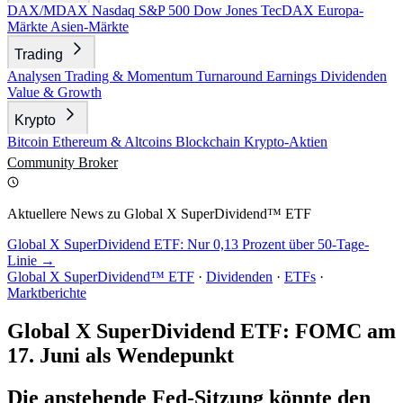
DAX/MDAX
Nasdaq
S&P 500
Dow Jones
TecDAX
Europa-
Märkte
Asien-Märkte
Trading
Analysen
Trading & Momentum
Turnaround
Earnings
Dividenden
Value & Growth
Krypto
Bitcoin
Ethereum & Altcoins
Blockchain
Krypto-Aktien
Community
Broker
Aktuellere News zu Global X SuperDividend™ ETF
Global X SuperDividend ETF: Nur 0,13 Prozent über 50-Tage-
Linie →
Global X SuperDividend™ ETF
·
Dividenden
·
ETFs
·
Marktberichte
Global X SuperDividend ETF: FOMC am
17. Juni als Wendepunkt
Die anstehende Fed-Sitzung könnte den