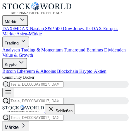
Märkte
DAX/MDAX
Nasdaq
S&P 500
Dow Jones
TecDAX
Europa-
Märkte
Asien-Märkte
Trading
Analysen
Trading & Momentum
Turnaround
Earnings
Dividenden
Value & Growth
Krypto
Bitcoin
Ethereum & Altcoins
Blockchain
Krypto-Aktien
Community
Broker
Schließen
Märkte