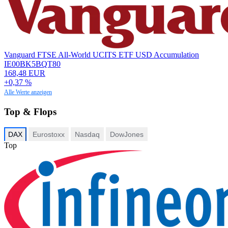
Vanguard FTSE All-World UCITS ETF USD Accumulation
IE00BK5BQT80
168,48 EUR
+0,37 %
Alle Werte anzeigen
Top & Flops
DAX
Eurostoxx
Nasdaq
DowJones
Top