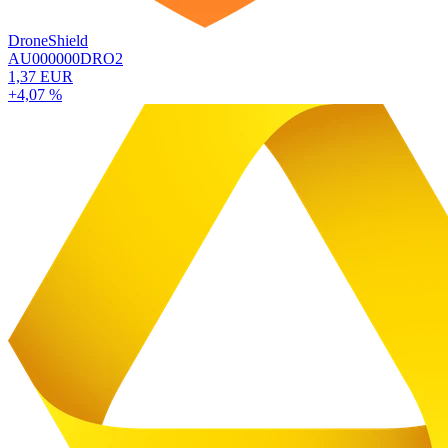
DroneShield
AU000000DRO2
1,37 EUR
+4,07 %