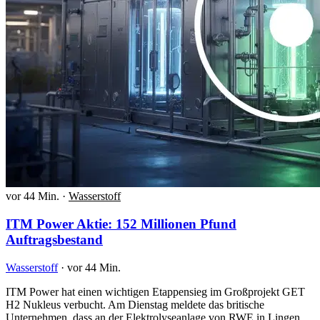
vor 44 Min.
·
Wasserstoff
ITM Power Aktie: 152 Millionen Pfund
Auftragsbestand
Wasserstoff
·
vor 44 Min.
ITM Power hat einen wichtigen Etappensieg im Großprojekt GET
H2 Nukleus verbucht. Am Dienstag meldete das britische
Unternehmen, dass an der Elektrolyseanlage von RWE in Lingen