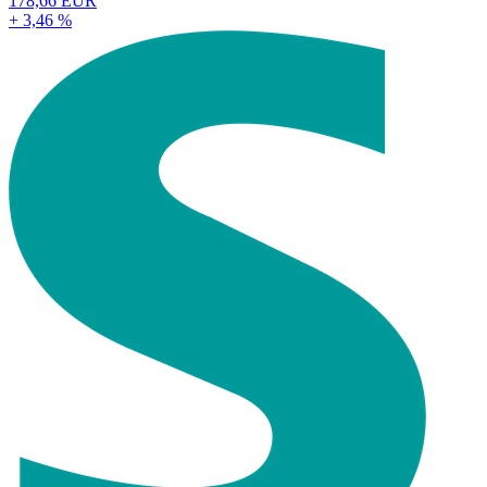
178,66 EUR
+ 3,46 %