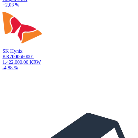
+2,03 %
SK Hynix
KR7000660001
1.422.000,00 KRW
-4,88 %