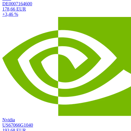
DE0007164600
178,66 EUR
+3,46 %
Nvidia
US67066G1040
193,68 EUR