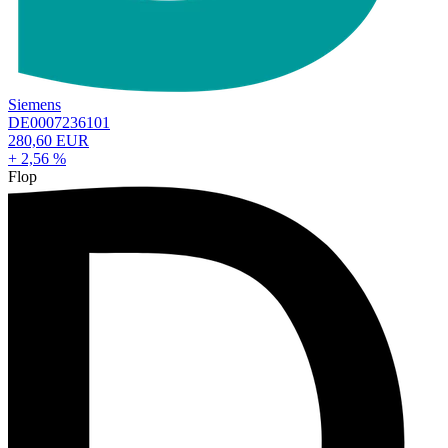
Siemens
DE0007236101
280,60 EUR
+ 2,56 %
Flop