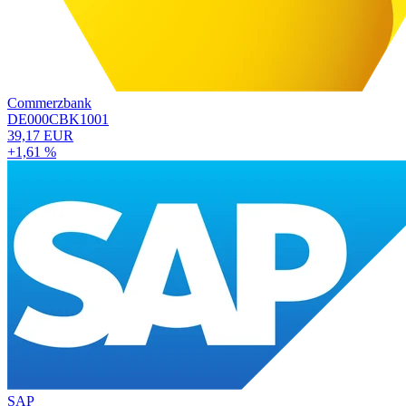
Commerzbank
DE000CBK1001
39,17 EUR
+1,61 %
SAP