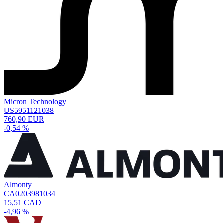
Micron Technology
US5951121038
760,90 EUR
-0,54 %
Almonty
CA0203981034
15,51 CAD
-4,96 %