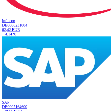
Infineon
DE0006231004
62,42 EUR
+ 4,14 %
SAP
DE0007164600