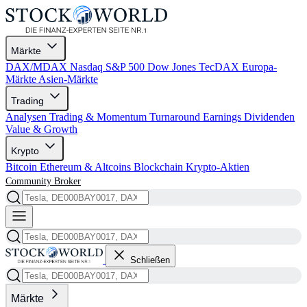
Märkte
DAX/MDAX
Nasdaq
S&P 500
Dow Jones
TecDAX
Europa-
Märkte
Asien-Märkte
Trading
Analysen
Trading & Momentum
Turnaround
Earnings
Dividenden
Value & Growth
Krypto
Bitcoin
Ethereum & Altcoins
Blockchain
Krypto-Aktien
Community
Broker
Schließen
Märkte