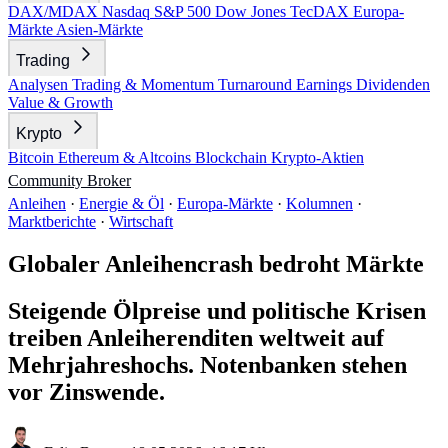
DAX/MDAX
Nasdaq
S&P 500
Dow Jones
TecDAX
Europa-
Märkte
Asien-Märkte
Trading
Analysen
Trading & Momentum
Turnaround
Earnings
Dividenden
Value & Growth
Krypto
Bitcoin
Ethereum & Altcoins
Blockchain
Krypto-Aktien
Community
Broker
Anleihen
·
Energie & Öl
·
Europa-Märkte
·
Kolumnen
·
Marktberichte
·
Wirtschaft
Globaler Anleihencrash bedroht Märkte
Steigende Ölpreise und politische Krisen
treiben Anleiherenditen weltweit auf
Mehrjahreshochs. Notenbanken stehen
vor Zinswende.