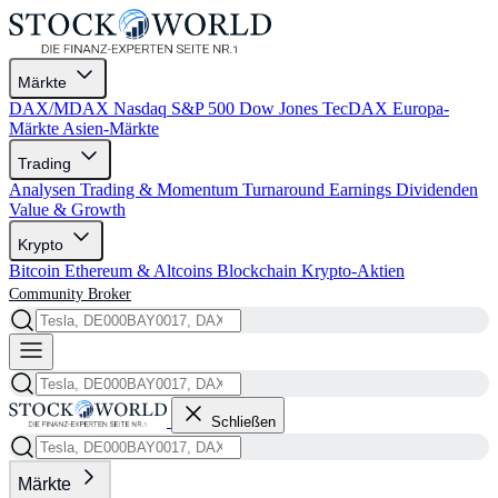
Märkte
DAX/MDAX
Nasdaq
S&P 500
Dow Jones
TecDAX
Europa-
Märkte
Asien-Märkte
Trading
Analysen
Trading & Momentum
Turnaround
Earnings
Dividenden
Value & Growth
Krypto
Bitcoin
Ethereum & Altcoins
Blockchain
Krypto-Aktien
Community
Broker
Schließen
Märkte