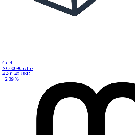
Gold
XC0009655157
4.401,40 USD
+2,39 %