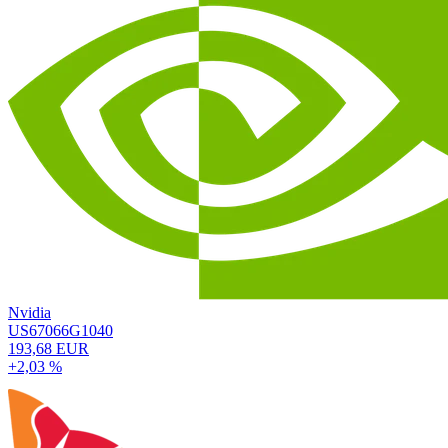
Nvidia
US67066G1040
193,68 EUR
+2,03 %