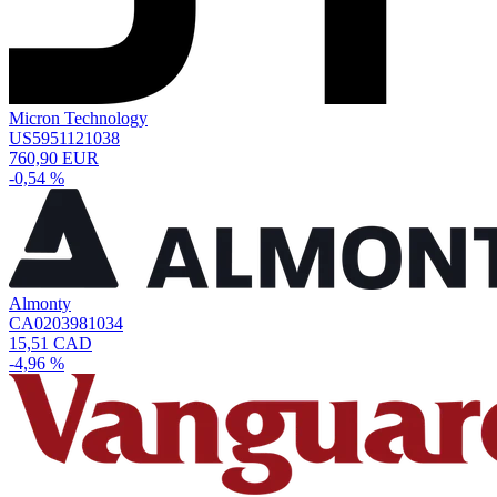
Micron Technology
US5951121038
760,90 EUR
-0,54 %
Almonty
CA0203981034
15,51 CAD
-4,96 %