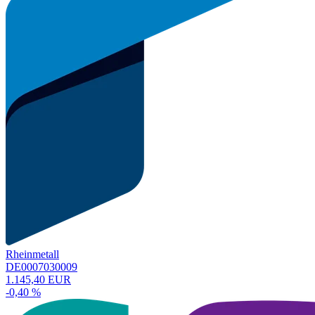
Rheinmetall
DE0007030009
1.145,40 EUR
-0,40 %