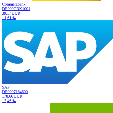
Commerzbank
DE000CBK1001
39,17 EUR
+1,61 %
SAP
DE0007164600
178,66 EUR
+3,46 %