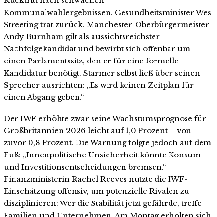
Rücktritt nach schwachen
Kommunalwahlergebnissen. Gesundheitsminister Wes
Streeting trat zurück. Manchester-Oberbürgermeister
Andy Burnham gilt als aussichtsreichster
Nachfolgekandidat und bewirbt sich offenbar um
einen Parlamentssitz, den er für eine formelle
Kandidatur benötigt. Starmer selbst ließ über seinen
Sprecher ausrichten: „Es wird keinen Zeitplan für
einen Abgang geben.“
Der IWF erhöhte zwar seine Wachstumsprognose für
Großbritannien 2026 leicht auf 1,0 Prozent – von
zuvor 0,8 Prozent. Die Warnung folgte jedoch auf dem
Fuß: „Innenpolitische Unsicherheit könnte Konsum-
und Investitionsentscheidungen bremsen.“
Finanzministerin Rachel Reeves nutzte die IWF-
Einschätzung offensiv, um potenzielle Rivalen zu
disziplinieren: Wer die Stabilität jetzt gefährde, treffe
Familien und Unternehmen. Am Montag erholten sich