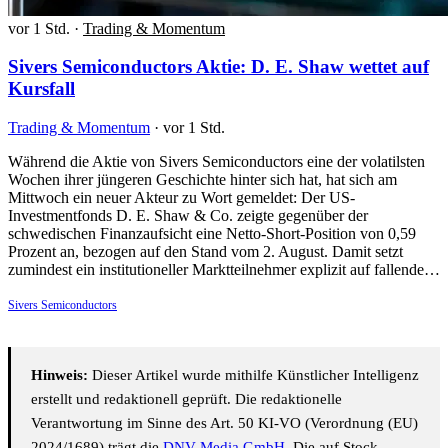
vor 1 Std.
·
Trading & Momentum
Sivers Semiconductors Aktie: D. E. Shaw wettet auf
Kursfall
Trading & Momentum
·
vor 1 Std.
Während die Aktie von Sivers Semiconductors eine der volatilsten
Wochen ihrer jüngeren Geschichte hinter sich hat, hat sich am
Mittwoch ein neuer Akteur zu Wort gemeldet: Der US-
Investmentfonds D. E. Shaw & Co. zeigte gegenüber der
schwedischen Finanzaufsicht eine Netto-Short-Position von 0,59
Prozent an, bezogen auf den Stand vom 2. August. Damit setzt
zumindest ein institutioneller Marktteilnehmer explizit auf fallende…
Sivers Semiconductors
Hinweis:
Dieser Artikel wurde mithilfe Künstlicher Intelligenz
erstellt und redaktionell geprüft. Die redaktionelle
Verantwortung im Sinne des Art. 50 KI-VO (Verordnung (EU)
2024/1689) trägt die
DNV Media GmbH
. Die auf Stock-