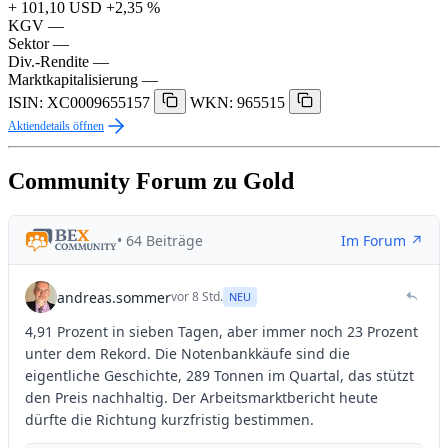
+ 101,10 USD
+2,35 %
KGV
—
Sektor
—
Div.-Rendite
—
Marktkapitalisierung
—
ISIN: XC0009655157
WKN: 965515
Aktiendetails öffnen
Community Forum zu Gold