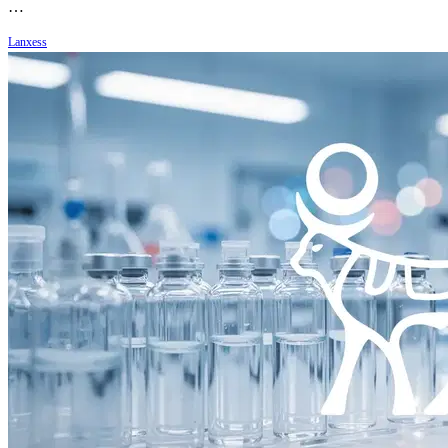
…
Lanxess