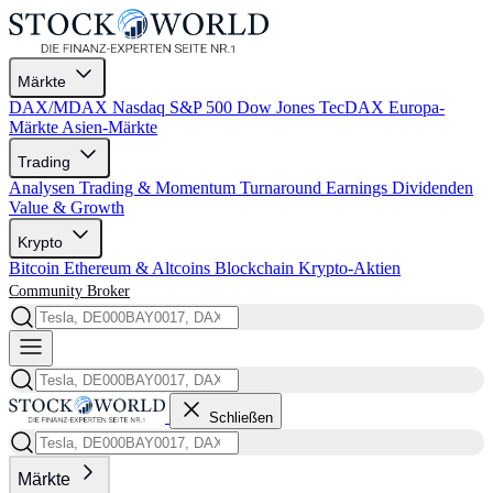
Märkte
DAX/MDAX
Nasdaq
S&P 500
Dow Jones
TecDAX
Europa-
Märkte
Asien-Märkte
Trading
Analysen
Trading & Momentum
Turnaround
Earnings
Dividenden
Value & Growth
Krypto
Bitcoin
Ethereum & Altcoins
Blockchain
Krypto-Aktien
Community
Broker
Schließen
Märkte