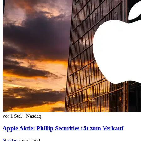
vor 1 Std.
·
Nasdaq
Apple Aktie: Phillip Securities rät zum Verkauf
Nasdaq
·
vor 1 Std.