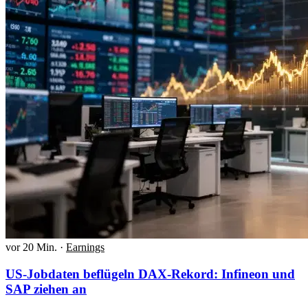
vor 20 Min.
·
Earnings
US-Jobdaten beflügeln DAX-Rekord: Infineon und
SAP ziehen an