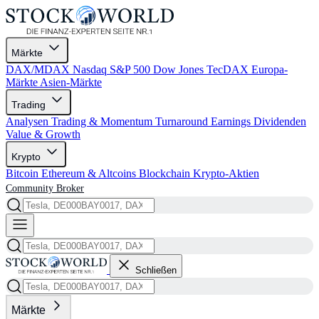
Märkte
DAX/MDAX
Nasdaq
S&P 500
Dow Jones
TecDAX
Europa-
Märkte
Asien-Märkte
Trading
Analysen
Trading & Momentum
Turnaround
Earnings
Dividenden
Value & Growth
Krypto
Bitcoin
Ethereum & Altcoins
Blockchain
Krypto-Aktien
Community
Broker
Schließen
Märkte