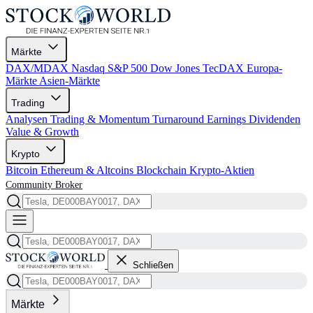
Märkte
DAX/MDAX
Nasdaq
S&P 500
Dow Jones
TecDAX
Europa-
Märkte
Asien-Märkte
Trading
Analysen
Trading & Momentum
Turnaround
Earnings
Dividenden
Value & Growth
Krypto
Bitcoin
Ethereum & Altcoins
Blockchain
Krypto-Aktien
Community
Broker
Schließen
Märkte