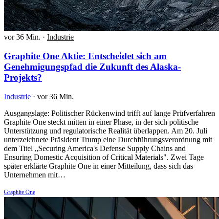
vor 36 Min.
·
Industrie
Graphite One Aktie: Entscheidet sich am
Genehmigungspfad die Zukunft des Alaska-
Projekts?
Industrie
·
vor 36 Min.
Ausgangslage: Politischer Rückenwind trifft auf lange Prüfverfahren
Graphite One steckt mitten in einer Phase, in der sich politische
Unterstützung und regulatorische Realität überlappen. Am 20. Juli
unterzeichnete Präsident Trump eine Durchführungsverordnung mit
dem Titel „Securing America's Defense Supply Chains and
Ensuring Domestic Acquisition of Critical Materials". Zwei Tage
später erklärte Graphite One in einer Mitteilung, dass sich das
Unternehmen mit…
Graphite One