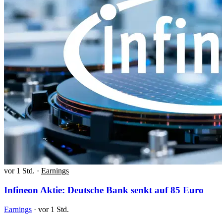
vor 1 Std.
·
Earnings
Infineon Aktie: Deutsche Bank senkt auf 85 Euro
Earnings
·
vor 1 Std.