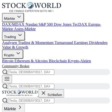
Märkte
DAX/MDAX
Nasdaq
S&P 500
Dow Jones
TecDAX
Europa-
Märkte
Asien-Märkte
Trading
Analysen
Trading & Momentum
Turnaround
Earnings
Dividenden
Value & Growth
Krypto
Bitcoin
Ethereum & Altcoins
Blockchain
Krypto-Aktien
Community
Broker
Schließen
Märkte