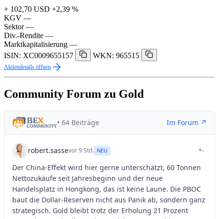
+ 102,70 USD
+2,39 %
KGV
—
Sektor
—
Div.-Rendite
—
Marktkapitalisierung
—
ISIN: XC0009655157
WKN: 965515
Aktiendetails öffnen
Community Forum zu Gold