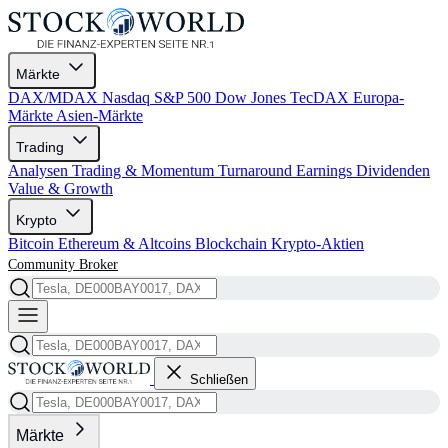
Märkte
DAX/MDAX
Nasdaq
S&P 500
Dow Jones
TecDAX
Europa-
Märkte
Asien-Märkte
Trading
Analysen
Trading & Momentum
Turnaround
Earnings
Dividenden
Value & Growth
Krypto
Bitcoin
Ethereum & Altcoins
Blockchain
Krypto-Aktien
Community
Broker
Schließen
Märkte