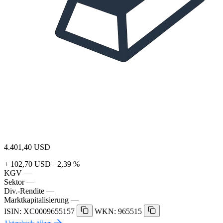
4.401,40
USD
+ 102,70 USD
+2,39 %
KGV
—
Sektor
—
Div.-Rendite
—
Marktkapitalisierung
—
ISIN: XC0009655157
WKN: 965515