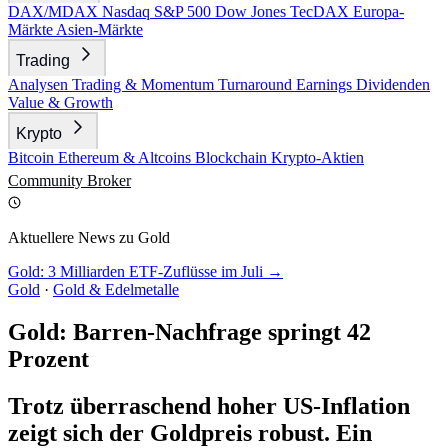
DAX/MDAX
Nasdaq
S&P 500
Dow Jones
TecDAX
Europa-
Märkte
Asien-Märkte
Trading
Analysen
Trading & Momentum
Turnaround
Earnings
Dividenden
Value & Growth
Krypto
Bitcoin
Ethereum & Altcoins
Blockchain
Krypto-Aktien
Community
Broker
Aktuellere News zu Gold
Gold: 3 Milliarden ETF-Zuflüsse im Juli →
Gold
·
Gold & Edelmetalle
Gold: Barren-Nachfrage springt 42
Prozent
Trotz überraschend hoher US-Inflation
zeigt sich der Goldpreis robust. Ein