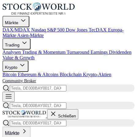
Märkte
DAX/MDAX
Nasdaq
S&P 500
Dow Jones
TecDAX
Europa-
Märkte
Asien-Märkte
Trading
Analysen
Trading & Momentum
Turnaround
Earnings
Dividenden
Value & Growth
Krypto
Bitcoin
Ethereum & Altcoins
Blockchain
Krypto-Aktien
Community
Broker
Schließen
Märkte