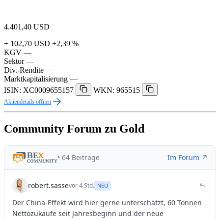
4.401,40
USD
+ 102,70 USD
+2,39 %
KGV
—
Sektor
—
Div.-Rendite
—
Marktkapitalisierung
—
ISIN: XC0009655157
WKN: 965515
Aktiendetails öffnen
Community Forum zu Gold