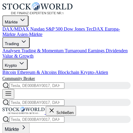
Märkte
DAX/MDAX
Nasdaq
S&P 500
Dow Jones
TecDAX
Europa-
Märkte
Asien-Märkte
Trading
Analysen
Trading & Momentum
Turnaround
Earnings
Dividenden
Value & Growth
Krypto
Bitcoin
Ethereum & Altcoins
Blockchain
Krypto-Aktien
Community
Broker
Schließen
Märkte