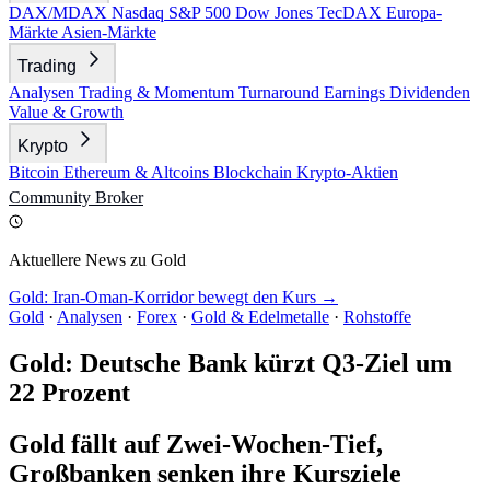
DAX/MDAX
Nasdaq
S&P 500
Dow Jones
TecDAX
Europa-
Märkte
Asien-Märkte
Trading
Analysen
Trading & Momentum
Turnaround
Earnings
Dividenden
Value & Growth
Krypto
Bitcoin
Ethereum & Altcoins
Blockchain
Krypto-Aktien
Community
Broker
Aktuellere News zu Gold
Gold: Iran-Oman-Korridor bewegt den Kurs →
Gold
·
Analysen
·
Forex
·
Gold & Edelmetalle
·
Rohstoffe
Gold: Deutsche Bank kürzt Q3-Ziel um
22 Prozent
Gold fällt auf Zwei-Wochen-Tief,
Großbanken senken ihre Kursziele