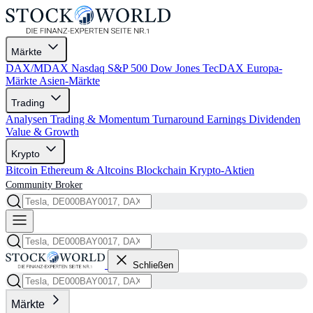
Märkte
DAX/MDAX
Nasdaq
S&P 500
Dow Jones
TecDAX
Europa-
Märkte
Asien-Märkte
Trading
Analysen
Trading & Momentum
Turnaround
Earnings
Dividenden
Value & Growth
Krypto
Bitcoin
Ethereum & Altcoins
Blockchain
Krypto-Aktien
Community
Broker
Schließen
Märkte