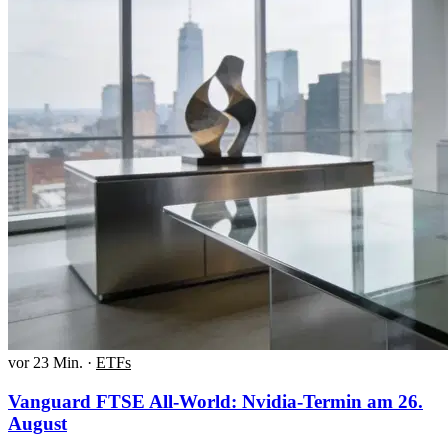
vor 23 Min.
·
ETFs
Vanguard FTSE All-World: Nvidia-Termin am 26.
August