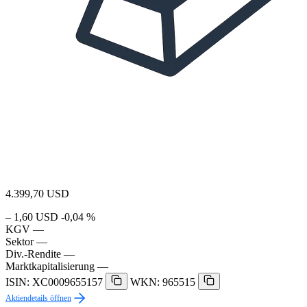
4.399,70
USD
– 1,60 USD
-0,04 %
KGV
—
Sektor
—
Div.-Rendite
—
Marktkapitalisierung
—
ISIN: XC0009655157
WKN: 965515
Aktiendetails öffnen