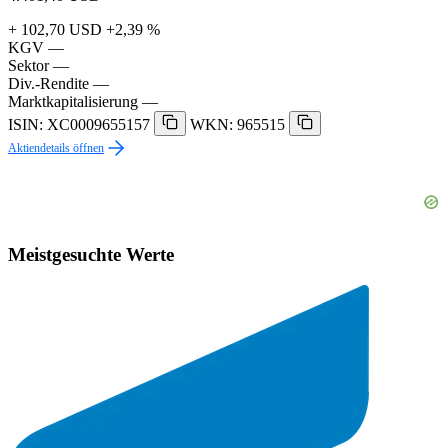
+ 102,70 USD
+2,39 %
KGV
—
Sektor
—
Div.-Rendite
—
Marktkapitalisierung
—
ISIN: XC0009655157
WKN: 965515
Aktiendetails öffnen
Meistgesuchte Werte