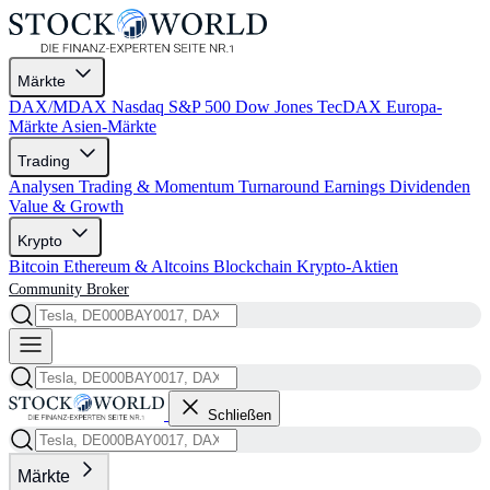
Märkte
DAX/MDAX
Nasdaq
S&P 500
Dow Jones
TecDAX
Europa-
Märkte
Asien-Märkte
Trading
Analysen
Trading & Momentum
Turnaround
Earnings
Dividenden
Value & Growth
Krypto
Bitcoin
Ethereum & Altcoins
Blockchain
Krypto-Aktien
Community
Broker
Schließen
Märkte