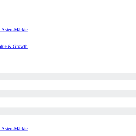
e
Asien-Märkte
alue & Growth
e
Asien-Märkte