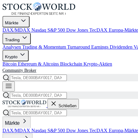
Märkte
DAX/MDAX
Nasdaq
S&P 500
Dow Jones
TecDAX
Europa-Märkt
Trading
Analysen
Trading & Momentum
Turnaround
Earnings
Dividenden
V
Krypto
Bitcoin
Ethereum & Altcoins
Blockchain
Krypto-Aktien
Community
Broker
Schließen
Märkte
DAX/MDAX
Nasdaq
S&P 500
Dow Jones
TecDAX
Europa-Märkt