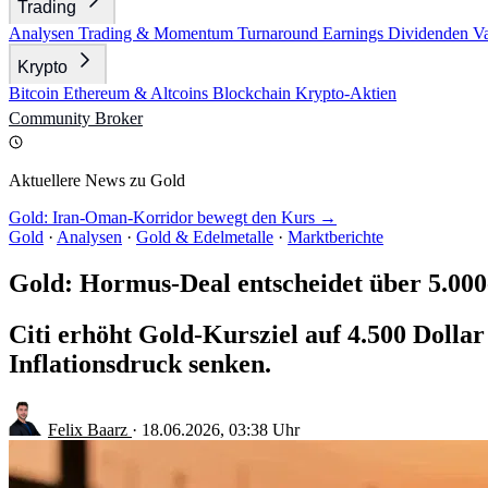
Trading
Analysen
Trading & Momentum
Turnaround
Earnings
Dividenden
V
Krypto
Bitcoin
Ethereum & Altcoins
Blockchain
Krypto-Aktien
Community
Broker
Aktuellere News zu Gold
Gold: Iran-Oman-Korridor bewegt den Kurs →
Gold
·
Analysen
·
Gold & Edelmetalle
·
Marktberichte
Gold: Hormus-Deal entscheidet über 5.000
Citi erhöht Gold-Kursziel auf 4.500 Dolla
Inflationsdruck senken.
Felix Baarz
·
18.06.2026, 03:38 Uhr