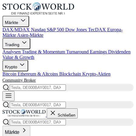
Märkte
DAX/MDAX
Nasdaq
S&P 500
Dow Jones
TecDAX
Europa-
Märkte
Asien-Märkte
Trading
Analysen
Trading & Momentum
Turnaround
Earnings
Dividenden
Value & Growth
Krypto
Bitcoin
Ethereum & Altcoins
Blockchain
Krypto-Aktien
Community
Broker
Schließen
Märkte