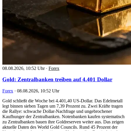
08.08.2026, 10:52 Uhr
·
Forex
Gold: Zentralbanken treiben auf 4.401 Dollar
Forex
·
08.08.2026, 10:52 Uhr
Gold schließt die Woche bei 4.401,40 US-Dollar. Das Edelmetall
legt binnen sieben Tagen um 7,39 Prozent zu. Zwei Kräfte tragen
die Rallye: schwache Dollar-Nachfrage und ungebrochener
Kaufhunger der Zentralbanken. Notenbanken kaufen systematisch
zu Zentralbanken bauen ihre Goldreserven weiter aus. Das zeigen
aktuelle Daten des World Gold Councils. Rund 45 Prozent der