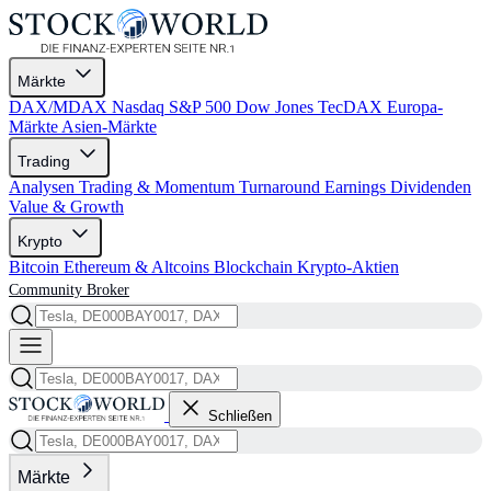
Märkte
DAX/MDAX
Nasdaq
S&P 500
Dow Jones
TecDAX
Europa-
Märkte
Asien-Märkte
Trading
Analysen
Trading & Momentum
Turnaround
Earnings
Dividenden
Value & Growth
Krypto
Bitcoin
Ethereum & Altcoins
Blockchain
Krypto-Aktien
Community
Broker
Schließen
Märkte