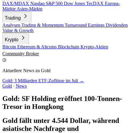
DAX/MDAX
Nasdaq
S&P 500
Dow Jones
TecDAX
Europa-
Märkte
Asien-Märkte
Trading
Analysen
Trading & Momentum
Turnaround
Earnings
Dividenden
Value & Growth
Krypto
Bitcoin
Ethereum & Altcoins
Blockchain
Krypto-Aktien
Community
Broker
Aktuellere News zu Gold
Gold: 3 Milliarden ETF-Zuflüsse im Juli →
Gold
·
News
Gold: SF Holding eröffnet 100-Tonnen-
Tresor in Hongkong
Gold fällt unter 4.544 Dollar, während
asiatische Nachfrage und