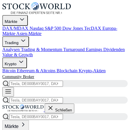
Märkte
DAX/MDAX
Nasdaq
S&P 500
Dow Jones
TecDAX
Europa-
Märkte
Asien-Märkte
Trading
Analysen
Trading & Momentum
Turnaround
Earnings
Dividenden
Value & Growth
Krypto
Bitcoin
Ethereum & Altcoins
Blockchain
Krypto-Aktien
Community
Broker
Schließen
Märkte