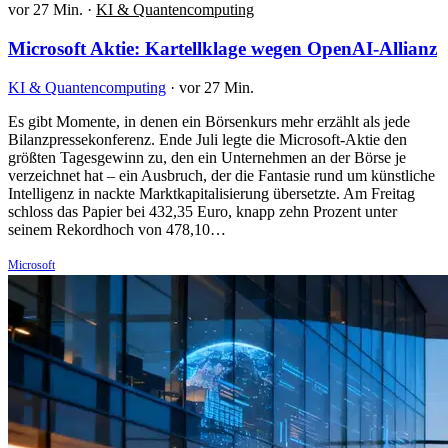
vor 27 Min.
·
KI & Quantencomputing
Microsoft Aktie: Kartellklage wegen OpenAI-Allianz
KI & Quantencomputing
·
vor 27 Min.
Es gibt Momente, in denen ein Börsenkurs mehr erzählt als jede
Bilanzpressekonferenz. Ende Juli legte die Microsoft-Aktie den
größten Tagesgewinn zu, den ein Unternehmen an der Börse je
verzeichnet hat – ein Ausbruch, der die Fantasie rund um künstliche
Intelligenz in nackte Marktkapitalisierung übersetzte. Am Freitag
schloss das Papier bei 432,35 Euro, knapp zehn Prozent unter
seinem Rekordhoch von 478,10…
Microsoft