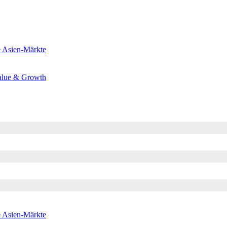
e
Asien-Märkte
alue & Growth
e
Asien-Märkte