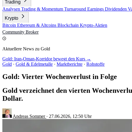
Trading
Analysen
Trading & Momentum
Turnaround
Earnings
Dividenden
V
Krypto
Bitcoin
Ethereum & Altcoins
Blockchain
Krypto-Aktien
Community
Broker
Aktuellere News zu Gold
Gold: Iran-Oman-Korridor bewegt den Kurs →
Gold
·
Gold & Edelmetalle
·
Marktberichte
·
Rohstoffe
Gold: Vierter Wochenverlust in Folge
Gold verzeichnet den vierten Wochenverlus
Dollar.
Andreas Sommer
·
27.06.2026, 12:50 Uhr