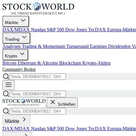
Märkte
DAX/MDAX
Nasdaq
S&P 500
Dow Jones
TecDAX
Europa-Märkt
Trading
Analysen
Trading & Momentum
Turnaround
Earnings
Dividenden
V
Krypto
Bitcoin
Ethereum & Altcoins
Blockchain
Krypto-Aktien
Community
Broker
Schließen
Märkte
DAX/MDAX
Nasdaq
S&P 500
Dow Jones
TecDAX
Europa-Märkt