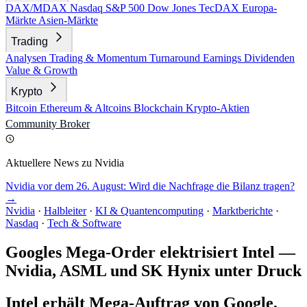
DAX/MDAX
Nasdaq
S&P 500
Dow Jones
TecDAX
Europa-
Märkte
Asien-Märkte
Trading
Analysen
Trading & Momentum
Turnaround
Earnings
Dividenden
Value & Growth
Krypto
Bitcoin
Ethereum & Altcoins
Blockchain
Krypto-Aktien
Community
Broker
Aktuellere News zu Nvidia
Nvidia vor dem 26. August: Wird die Nachfrage die Bilanz tragen?
→
Nvidia
·
Halbleiter
·
KI & Quantencomputing
·
Marktberichte
·
Nasdaq
·
Tech & Software
Googles Mega-Order elektrisiert Intel —
Nvidia, ASML und SK Hynix unter Druck
Intel erhält Mega-Auftrag von Google,