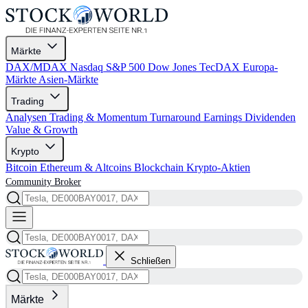
Märkte
DAX/MDAX
Nasdaq
S&P 500
Dow Jones
TecDAX
Europa-
Märkte
Asien-Märkte
Trading
Analysen
Trading & Momentum
Turnaround
Earnings
Dividenden
Value & Growth
Krypto
Bitcoin
Ethereum & Altcoins
Blockchain
Krypto-Aktien
Community
Broker
Schließen
Märkte