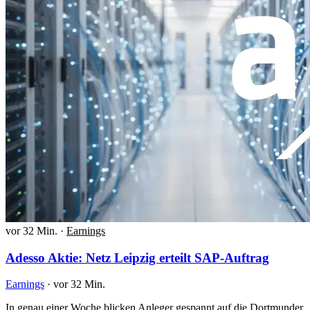
vor 32 Min.
·
Earnings
Adesso Aktie: Netz Leipzig erteilt SAP-Auftrag
Earnings
·
vor 32 Min.
In genau einer Woche blicken Anleger gespannt auf die Dortmunder