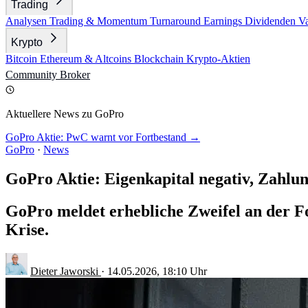
Trading
Analysen
Trading & Momentum
Turnaround
Earnings
Dividenden
V
Krypto
Bitcoin
Ethereum & Altcoins
Blockchain
Krypto-Aktien
Community
Broker
Aktuellere News zu GoPro
GoPro Aktie: PwC warnt vor Fortbestand →
GoPro
·
News
GoPro Aktie: Eigenkapital negativ, Zahlun
GoPro meldet erhebliche Zweifel an der F
Krise.
Dieter Jaworski
·
14.05.2026, 18:10 Uhr