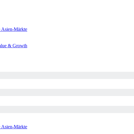
e
Asien-Märkte
alue & Growth
e
Asien-Märkte