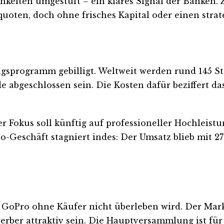
hkeiten umgestuft – ein klares Signal der Banken. 
en, doch ohne frisches Kapital oder einen strate
sprogramm gebilligt. Weltweit werden rund 145 Ste
e abgeschlossen sein. Die Kosten dafür beziffert da
 Fokus soll künftig auf professioneller Hochleistun
-Geschäft stagniert indes: Der Umsatz blieb mit 27
s GoPro ohne Käufer nicht überleben wird. Der Ma
erber attraktiv sein. Die Hauptversammlung ist fü