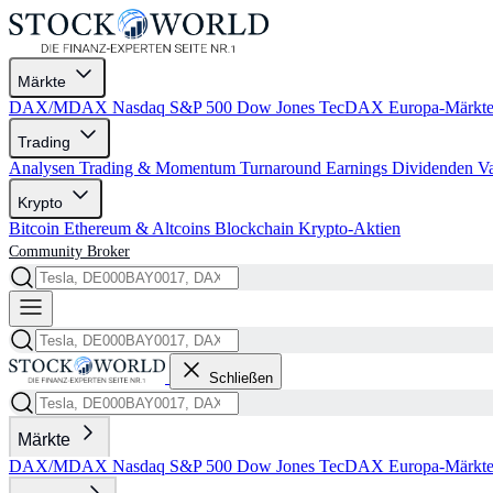
Märkte
DAX/MDAX
Nasdaq
S&P 500
Dow Jones
TecDAX
Europa-Märkt
Trading
Analysen
Trading & Momentum
Turnaround
Earnings
Dividenden
V
Krypto
Bitcoin
Ethereum & Altcoins
Blockchain
Krypto-Aktien
Community
Broker
Schließen
Märkte
DAX/MDAX
Nasdaq
S&P 500
Dow Jones
TecDAX
Europa-Märkt