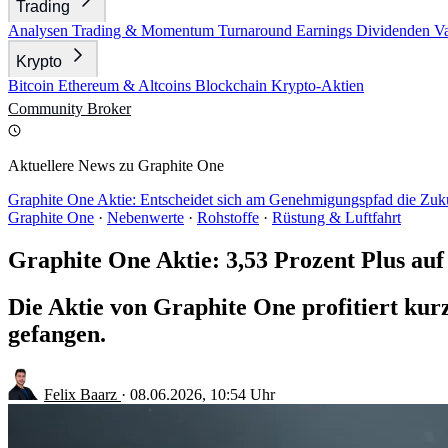
Trading
Analysen
Trading & Momentum
Turnaround
Earnings
Dividenden
V
Krypto
Bitcoin
Ethereum & Altcoins
Blockchain
Krypto-Aktien
Community
Broker
Aktuellere News zu Graphite One
Graphite One Aktie: Entscheidet sich am Genehmigungspfad die Zuk
Graphite One
·
Nebenwerte
·
Rohstoffe
·
Rüstung & Luftfahrt
Graphite One Aktie: 3,53 Prozent Plus auf
Die Aktie von Graphite One profitiert kur
gefangen.
Felix Baarz
·
08.06.2026, 10:54 Uhr