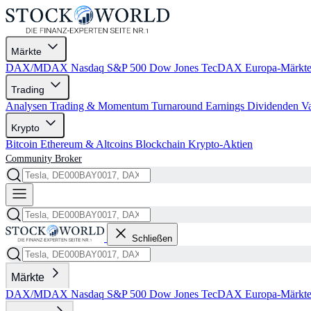
Märkte
DAX/MDAX
Nasdaq
S&P 500
Dow Jones
TecDAX
Europa-Märkt
Trading
Analysen
Trading & Momentum
Turnaround
Earnings
Dividenden
V
Krypto
Bitcoin
Ethereum & Altcoins
Blockchain
Krypto-Aktien
Community
Broker
Schließen
Märkte
DAX/MDAX
Nasdaq
S&P 500
Dow Jones
TecDAX
Europa-Märkt