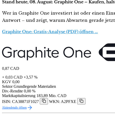
Stand heute, 08. August: Graphite One – Kaufen, hal
Wer in Graphite One investiert ist oder einen Eins
Antwort – und zeigt, warum Abwarten gerade jetzt r
Graphite One: Gratis-Analyse (PDF) öffnen …
0,87
CAD
+ 0,03 CAD
+3,57 %
KGV
0,00
Sektor
Grundlegende Materialien
Div.-Rendite
0,00 %
Marktkapitalisierung
183,89 Mio. CAD
ISIN: CA38871F1027
WKN: A2PFXE
Aktiendetails öffnen