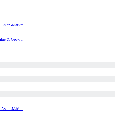
e
Asien-Märkte
alue & Growth
e
Asien-Märkte