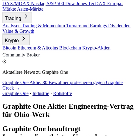
DAX/MDAX
Nasdaq
S&P 500
Dow Jones
TecDAX
Europa-
Märkte
Asien-Märkte
Trading
Analysen
Trading & Momentum
Turnaround
Earnings
Dividenden
Value & Growth
Krypto
Bitcoin
Ethereum & Altcoins
Blockchain
Krypto-Aktien
Community
Broker
Aktuellere News zu Graphite One
Graphite One Aktie: 80 Bewohner protestieren gegen Graphite
Creek →
Graphite One
·
Industrie
·
Rohstoffe
Graphite One Aktie: Engineering-Vertrag
für Ohio-Werk
Graphite One beauftragt