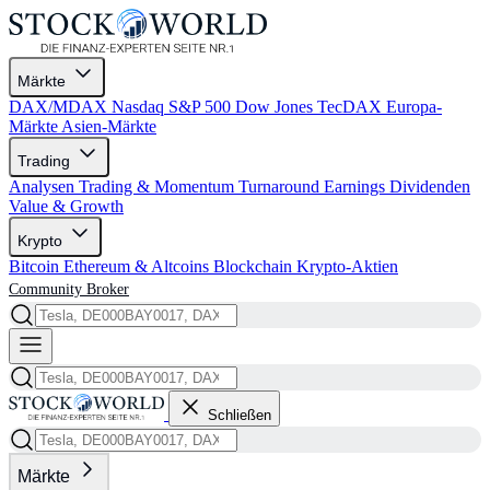
Märkte
DAX/MDAX
Nasdaq
S&P 500
Dow Jones
TecDAX
Europa-
Märkte
Asien-Märkte
Trading
Analysen
Trading & Momentum
Turnaround
Earnings
Dividenden
Value & Growth
Krypto
Bitcoin
Ethereum & Altcoins
Blockchain
Krypto-Aktien
Community
Broker
Schließen
Märkte