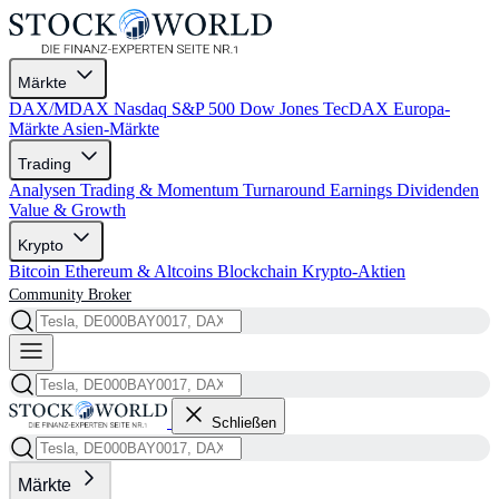
Märkte
DAX/MDAX
Nasdaq
S&P 500
Dow Jones
TecDAX
Europa-
Märkte
Asien-Märkte
Trading
Analysen
Trading & Momentum
Turnaround
Earnings
Dividenden
Value & Growth
Krypto
Bitcoin
Ethereum & Altcoins
Blockchain
Krypto-Aktien
Community
Broker
Schließen
Märkte