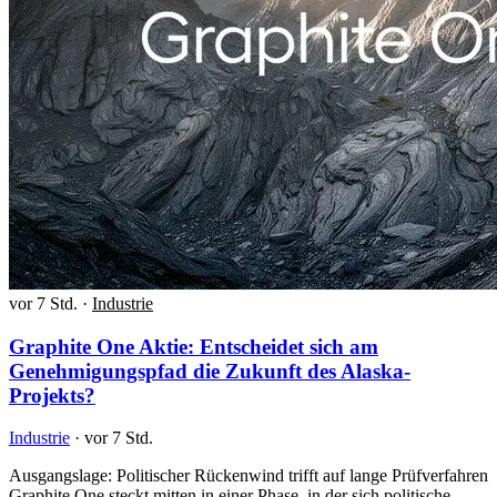
vor 7 Std.
·
Industrie
Graphite One Aktie: Entscheidet sich am
Genehmigungspfad die Zukunft des Alaska-
Projekts?
Industrie
·
vor 7 Std.
Ausgangslage: Politischer Rückenwind trifft auf lange Prüfverfahren
Graphite One steckt mitten in einer Phase, in der sich politische