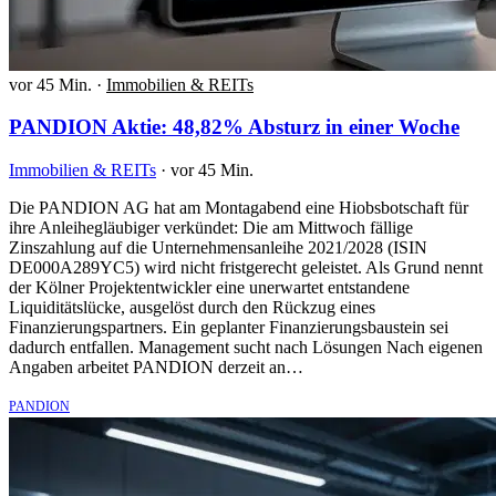
vor 45 Min.
·
Immobilien & REITs
PANDION Aktie: 48,82% Absturz in einer Woche
Immobilien & REITs
·
vor 45 Min.
Die PANDION AG hat am Montagabend eine Hiobsbotschaft für
ihre Anleihegläubiger verkündet: Die am Mittwoch fällige
Zinszahlung auf die Unternehmensanleihe 2021/2028 (ISIN
DE000A289YC5) wird nicht fristgerecht geleistet. Als Grund nennt
der Kölner Projektentwickler eine unerwartet entstandene
Liquiditätslücke, ausgelöst durch den Rückzug eines
Finanzierungspartners. Ein geplanter Finanzierungsbaustein sei
dadurch entfallen. Management sucht nach Lösungen Nach eigenen
Angaben arbeitet PANDION derzeit an…
PANDION