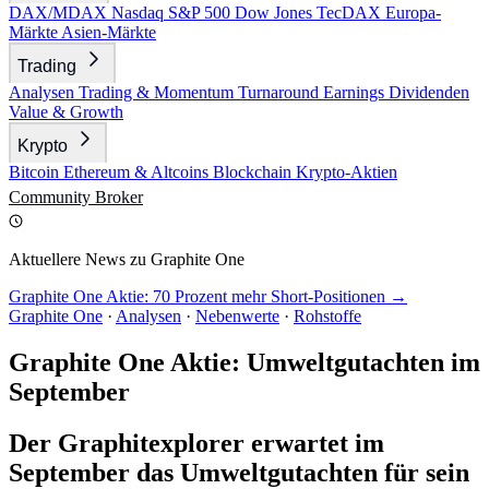
DAX/MDAX
Nasdaq
S&P 500
Dow Jones
TecDAX
Europa-
Märkte
Asien-Märkte
Trading
Analysen
Trading & Momentum
Turnaround
Earnings
Dividenden
Value & Growth
Krypto
Bitcoin
Ethereum & Altcoins
Blockchain
Krypto-Aktien
Community
Broker
Aktuellere News zu Graphite One
Graphite One Aktie: 70 Prozent mehr Short-Positionen →
Graphite One
·
Analysen
·
Nebenwerte
·
Rohstoffe
Graphite One Aktie: Umweltgutachten im
September
Der Graphitexplorer erwartet im
September das Umweltgutachten für sein