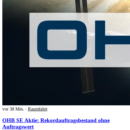
vor 38 Min.
·
Raumfahrt
OHB SE Aktie: Rekordauftragsbestand ohne
Auftragswert