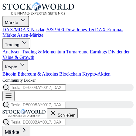
Märkte
DAX/MDAX
Nasdaq
S&P 500
Dow Jones
TecDAX
Europa-
Märkte
Asien-Märkte
Trading
Analysen
Trading & Momentum
Turnaround
Earnings
Dividenden
Value & Growth
Krypto
Bitcoin
Ethereum & Altcoins
Blockchain
Krypto-Aktien
Community
Broker
Schließen
Märkte