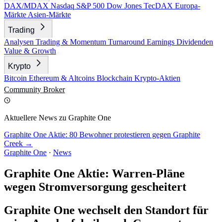
DAX/MDAX
Nasdaq
S&P 500
Dow Jones
TecDAX
Europa-
Märkte
Asien-Märkte
Trading
Analysen
Trading & Momentum
Turnaround
Earnings
Dividenden
Value & Growth
Krypto
Bitcoin
Ethereum & Altcoins
Blockchain
Krypto-Aktien
Community
Broker
Aktuellere News zu Graphite One
Graphite One Aktie: 80 Bewohner protestieren gegen Graphite
Creek →
Graphite One
·
News
Graphite One Aktie: Warren-Pläne
wegen Stromversorgung gescheitert
Graphite One wechselt den Standort für