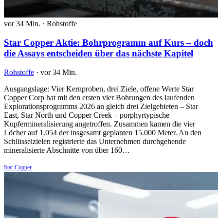
vor 34 Min.
·
Rohstoffe
Star Copper Aktie: Bohrprogramm auf Kurs – doch
die Assays entscheiden über das nächste Kapitel
Rohstoffe
·
vor 34 Min.
Ausgangslage: Vier Kernproben, drei Ziele, offene Werte Star
Copper Corp hat mit den ersten vier Bohrungen des laufenden
Explorationsprogramms 2026 an gleich drei Zielgebieten – Star
East, Star North und Copper Creek – porphyrtypische
Kupfermineralisierung angetroffen. Zusammen kamen die vier
Löcher auf 1.054 der insgesamt geplanten 15.000 Meter. An den
Schlüsselzielen registrierte das Unternehmen durchgehende
mineralisierte Abschnitte von über 160…
Star Copper