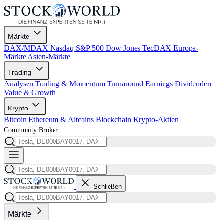
Märkte
DAX/MDAX
Nasdaq
S&P 500
Dow Jones
TecDAX
Europa-
Märkte
Asien-Märkte
Trading
Analysen
Trading & Momentum
Turnaround
Earnings
Dividenden
Value & Growth
Krypto
Bitcoin
Ethereum & Altcoins
Blockchain
Krypto-Aktien
Community
Broker
Schließen
Märkte