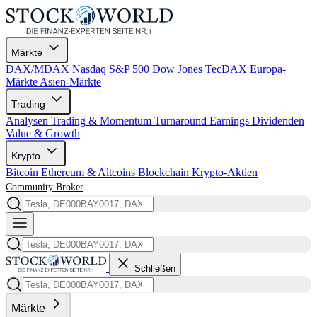
Märkte
DAX/MDAX
Nasdaq
S&P 500
Dow Jones
TecDAX
Europa-
Märkte
Asien-Märkte
Trading
Analysen
Trading & Momentum
Turnaround
Earnings
Dividenden
Value & Growth
Krypto
Bitcoin
Ethereum & Altcoins
Blockchain
Krypto-Aktien
Community
Broker
Schließen
Märkte