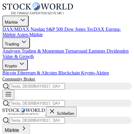
Märkte
DAX/MDAX
Nasdaq
S&P 500
Dow Jones
TecDAX
Europa-
Märkte
Asien-Märkte
Trading
Analysen
Trading & Momentum
Turnaround
Earnings
Dividenden
Value & Growth
Krypto
Bitcoin
Ethereum & Altcoins
Blockchain
Krypto-Aktien
Community
Broker
Schließen
Märkte