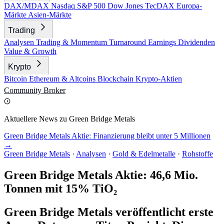
DAX/MDAX
Nasdaq
S&P 500
Dow Jones
TecDAX
Europa-
Märkte
Asien-Märkte
Trading
Analysen
Trading & Momentum
Turnaround
Earnings
Dividenden
Value & Growth
Krypto
Bitcoin
Ethereum & Altcoins
Blockchain
Krypto-Aktien
Community
Broker
Aktuellere News zu Green Bridge Metals
Green Bridge Metals Aktie: Finanzierung bleibt unter 5 Millionen
→
Green Bridge Metals
·
Analysen
·
Gold & Edelmetalle
·
Rohstoffe
Green Bridge Metals Aktie: 46,6 Mio.
Tonnen mit 15% TiO₂
Green Bridge Metals veröffentlicht erste