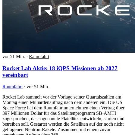
vor 51 Min.
·
Raumfahrt
Rocket Lab Aktie: 18 iQPS-Missionen ab 2027
vereinbart
Raumfahrt
·
vor 51 Min.
Rocket Lab sammelt vor der Vorlage seiner Quartalszahlen am
Montag einen Milliardenauftrag nach dem anderen ein. Die US
Space Force hat dem Raumfahrtunternehmen einen Vertrag über
397 Millionen Dollar für das Satellitenprogramm SB-AMTI
zugesprochen, das sogenannte Flatellites entwickeln, starten und
betreiben soll. Gestartet werden die Satelliten auf der noch nicht
geflogenen Neutron-Rakete. Zusammen mit einem zuvor
vergebenen Auftrag über 266…