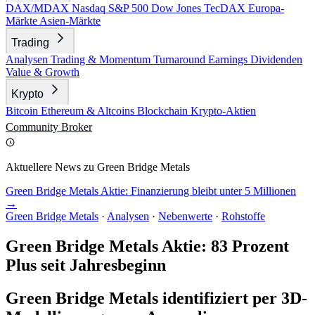
DAX/MDAX
Nasdaq
S&P 500
Dow Jones
TecDAX
Europa-
Märkte
Asien-Märkte
Trading
Analysen
Trading & Momentum
Turnaround
Earnings
Dividenden
Value & Growth
Krypto
Bitcoin
Ethereum & Altcoins
Blockchain
Krypto-Aktien
Community
Broker
Aktuellere News zu Green Bridge Metals
Green Bridge Metals Aktie: Finanzierung bleibt unter 5 Millionen
→
Green Bridge Metals
·
Analysen
·
Nebenwerte
·
Rohstoffe
Green Bridge Metals Aktie: 83 Prozent
Plus seit Jahresbeginn
Green Bridge Metals identifiziert per 3D-