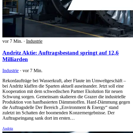
vor 7 Min.
·
Industrie
Andritz Aktie: Auftragsbestand springt auf 12,6
Milliarden
Industrie
·
vor 7 Min.
Rekordaufträge bei Wasserkraft, aber Flaute im Umweltgeschäft –
bei Andritz klaffen die Sparten aktuell auseinander. Jetzt soll eine
Kooperation mit dem schwedischen Partner Ekolution für neuen
Schwung sorgen. Gemeinsam skalieren die Grazer die industrielle
Produktion von hanfbasierten Dämmstoffen. Hanf-Dämmung gegen
die Auftragsdelle Der Bereich „Environment & Energy“ stand
zuletzt im Schatten der boomenden Konzernergebnisse. Der
Auftragseingang sank dort im ersten…
Andritz