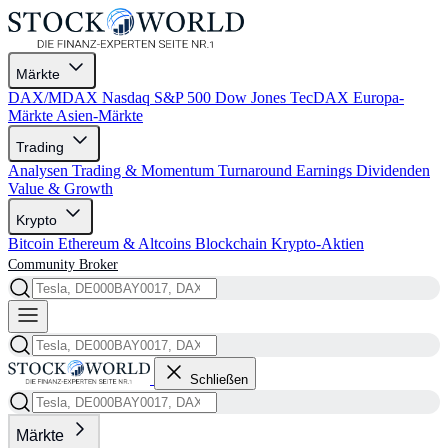
Märkte
DAX/MDAX
Nasdaq
S&P 500
Dow Jones
TecDAX
Europa-
Märkte
Asien-Märkte
Trading
Analysen
Trading & Momentum
Turnaround
Earnings
Dividenden
Value & Growth
Krypto
Bitcoin
Ethereum & Altcoins
Blockchain
Krypto-Aktien
Community
Broker
Schließen
Märkte