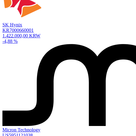
SK Hynix
KR7000660001
1.422.000,00 KRW
-4,88 %
Micron Technology
US5951121038