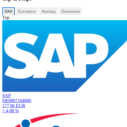
DAX
Eurostoxx
Nasdaq
DowJones
Top
SAP
DE0007164600
177,96 EUR
+ 4,08 %