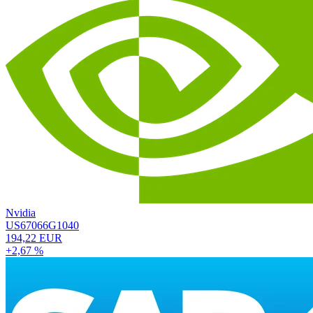
Nvidia
US67066G1040
194,22 EUR
+2,67 %