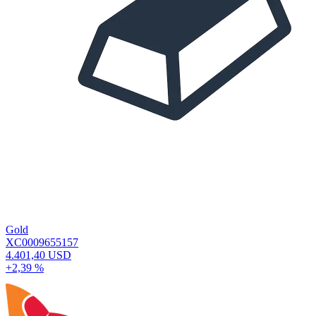
Gold
XC0009655157
4.401,40 USD
+2,39 %