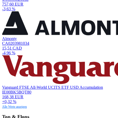
757,60 EUR
-3,63 %
Almonty
CA0203981034
15,51 CAD
-4,96 %
Vanguard FTSE All-World UCITS ETF USD Accumulation
IE00BK5BQT80
168,38 EUR
+0,32 %
Alle Werte anzeigen
Top & Flops