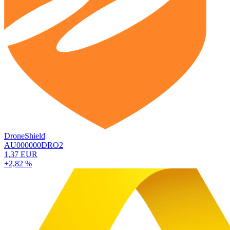
DroneShield
AU000000DRO2
1,37 EUR
+2,82 %