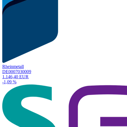
Rheinmetall
DE0007030009
1.146,40 EUR
-1,09 %