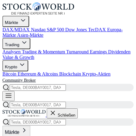
Märkte
DAX/MDAX
Nasdaq
S&P 500
Dow Jones
TecDAX
Europa-
Märkte
Asien-Märkte
Trading
Analysen
Trading & Momentum
Turnaround
Earnings
Dividenden
Value & Growth
Krypto
Bitcoin
Ethereum & Altcoins
Blockchain
Krypto-Aktien
Community
Broker
Schließen
Märkte