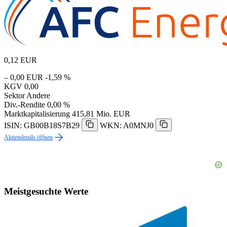
0,12
EUR
– 0,00 EUR
-1,59 %
KGV
0,00
Sektor
Andere
Div.-Rendite
0,00 %
Marktkapitalisierung
415,81 Mio. EUR
ISIN: GB00B18S7B29
WKN: A0MNJ0
Aktiendetails öffnen
Meistgesuchte Werte