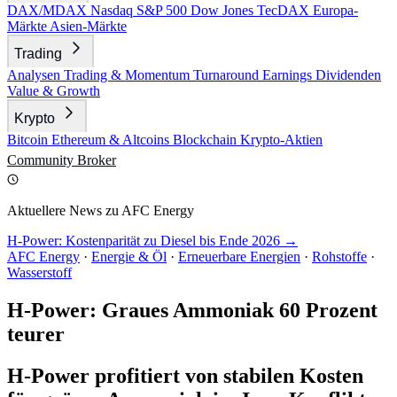
DAX/MDAX
Nasdaq
S&P 500
Dow Jones
TecDAX
Europa-
Märkte
Asien-Märkte
Trading
Analysen
Trading & Momentum
Turnaround
Earnings
Dividenden
Value & Growth
Krypto
Bitcoin
Ethereum & Altcoins
Blockchain
Krypto-Aktien
Community
Broker
Aktuellere News zu AFC Energy
H-Power: Kostenparität zu Diesel bis Ende 2026 →
AFC Energy
·
Energie & Öl
·
Erneuerbare Energien
·
Rohstoffe
·
Wasserstoff
H-Power: Graues Ammoniak 60 Prozent
teurer
H-Power profitiert von stabilen Kosten