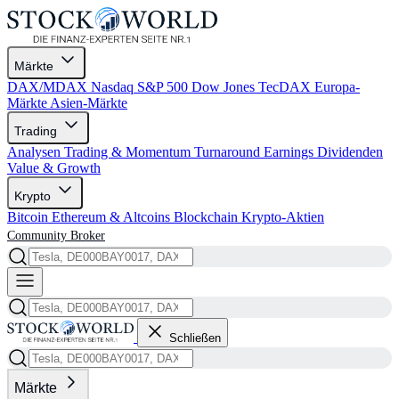
Märkte
DAX/MDAX
Nasdaq
S&P 500
Dow Jones
TecDAX
Europa-
Märkte
Asien-Märkte
Trading
Analysen
Trading & Momentum
Turnaround
Earnings
Dividenden
Value & Growth
Krypto
Bitcoin
Ethereum & Altcoins
Blockchain
Krypto-Aktien
Community
Broker
Schließen
Märkte