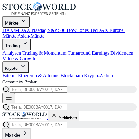
Märkte
DAX/MDAX
Nasdaq
S&P 500
Dow Jones
TecDAX
Europa-
Märkte
Asien-Märkte
Trading
Analysen
Trading & Momentum
Turnaround
Earnings
Dividenden
Value & Growth
Krypto
Bitcoin
Ethereum & Altcoins
Blockchain
Krypto-Aktien
Community
Broker
Schließen
Märkte