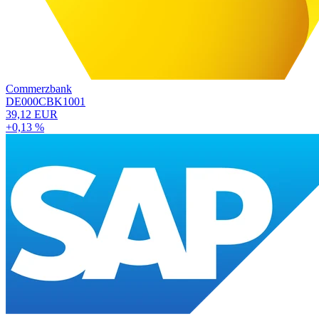
Commerzbank
DE000CBK1001
39,12 EUR
+0,13 %