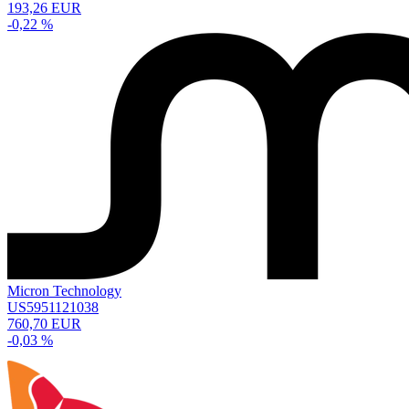
193,26 EUR
-0,22 %
Micron Technology
US5951121038
760,70 EUR
-0,03 %