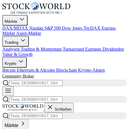
Märkte
DAX/MDAX
Nasdaq
S&P 500
Dow Jones
TecDAX
Europa-
Märkte
Asien-Märkte
Trading
Analysen
Trading & Momentum
Turnaround
Earnings
Dividenden
Value & Growth
Krypto
Bitcoin
Ethereum & Altcoins
Blockchain
Krypto-Aktien
Community
Broker
Schließen
Märkte