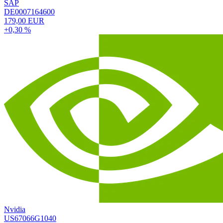
SAP
DE0007164600
179,00 EUR
+0,30 %
Nvidia
US67066G1040