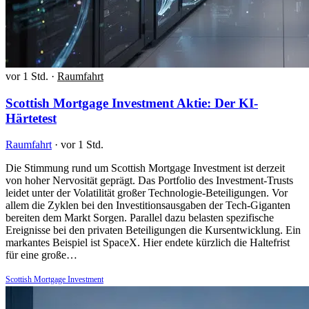
vor 1 Std.
·
Raumfahrt
Scottish Mortgage Investment Aktie: Der KI-
Härtetest
Raumfahrt
·
vor 1 Std.
Die Stimmung rund um Scottish Mortgage Investment ist derzeit
von hoher Nervosität geprägt. Das Portfolio des Investment-Trusts
leidet unter der Volatilität großer Technologie-Beteiligungen. Vor
allem die Zyklen bei den Investitionsausgaben der Tech-Giganten
bereiten dem Markt Sorgen. Parallel dazu belasten spezifische
Ereignisse bei den privaten Beteiligungen die Kursentwicklung. Ein
markantes Beispiel ist SpaceX. Hier endete kürzlich die Haltefrist
für eine große…
Scottish Mortgage Investment