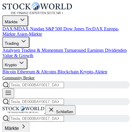
Märkte
DAX/MDAX
Nasdaq
S&P 500
Dow Jones
TecDAX
Europa-
Märkte
Asien-Märkte
Trading
Analysen
Trading & Momentum
Turnaround
Earnings
Dividenden
Value & Growth
Krypto
Bitcoin
Ethereum & Altcoins
Blockchain
Krypto-Aktien
Community
Broker
Schließen
Märkte