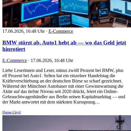
17.06.2026, 16:48 Uhr
·
E-Commerce
BMW stürzt ab, Auto1 hebt ab — wo das Geld jetzt
hinrotiert
E-Commerce
·
17.06.2026, 16:48 Uhr
Liebe Leserinnen und Leser, minus zwölf Prozent bei BMW, plus
elf Prozent bei Auto1. Selten hat ein einzelner Handelstag die
Kräfteverschiebung an der deutschen Börse so scharf gezeichnet.
Während der Münchner Autobauer mit einer Gewinnwarnung die
Aktie auf das tiefste Niveau seit 2020 drückt, feiert ein Online-
Gebrauchtwagenhändler aus Berlin seinen Kapitalmarkttag — und
der Markt antwortet mit dem stärksten Kurssprung…
Hapag-Lloyd