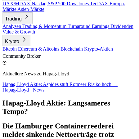
DAX/MDAX
Nasdaq
S&P 500
Dow Jones
TecDAX
Europa-
Märkte
Asien-Märkte
Trading
Analysen
Trading & Momentum
Turnaround
Earnings
Dividenden
Value & Growth
Krypto
Bitcoin
Ethereum & Altcoins
Blockchain
Krypto-Aktien
Community
Broker
Aktuellere News zu Hapag-Lloyd
Hapag-Lloyd Aktie: Aspides stuft Rotmeer-Risiko hoch →
Hapag-Lloyd
·
News
Hapag-Lloyd Aktie: Langsameres
Tempo?
Die Hamburger Containerreederei
meldet sinkende Nettoerträge trotz