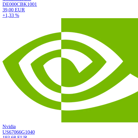
DE000CBK1001
39,00 EUR
+1,33 %
Nvidia
US67066G1040
193,68 EUR