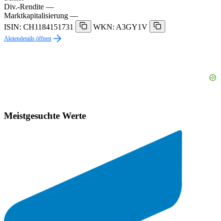
Div.-Rendite
—
Marktkapitalisierung
—
ISIN: CH1184151731
WKN: A3GY1V
Aktiendetails öffnen
Meistgesuchte Werte