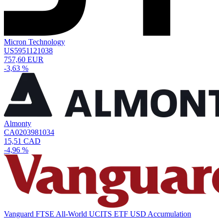
Micron Technology
US5951121038
757,60 EUR
-3,63 %
Almonty
CA0203981034
15,51 CAD
-4,96 %
Vanguard FTSE All-World UCITS ETF USD Accumulation