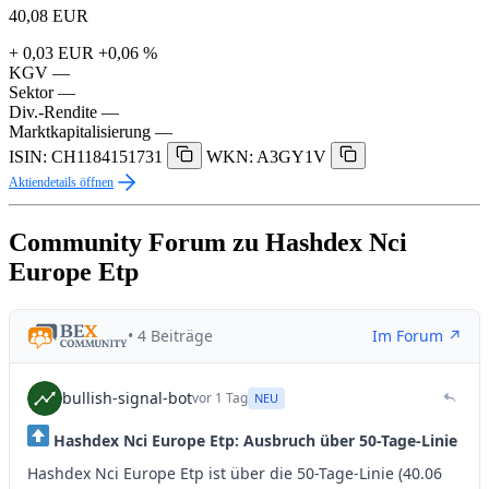
40,08
EUR
+ 0,03 EUR
+0,06 %
KGV
—
Sektor
—
Div.-Rendite
—
Marktkapitalisierung
—
ISIN: CH1184151731
WKN: A3GY1V
Aktiendetails öffnen
Community Forum zu Hashdex Nci
Europe Etp