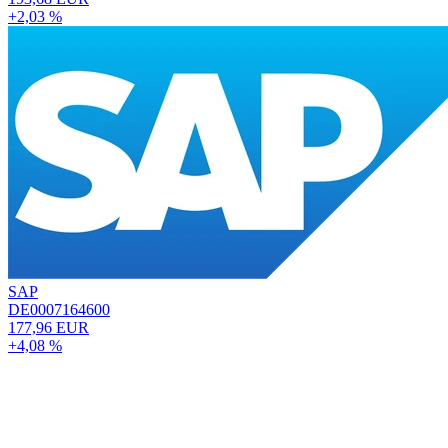
+2,03 %
SAP
DE0007164600
177,96 EUR
+4,08 %