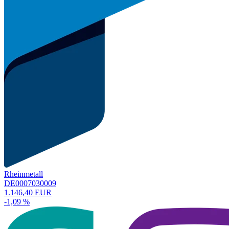
Rheinmetall
DE0007030009
1.146,40 EUR
-1,09 %