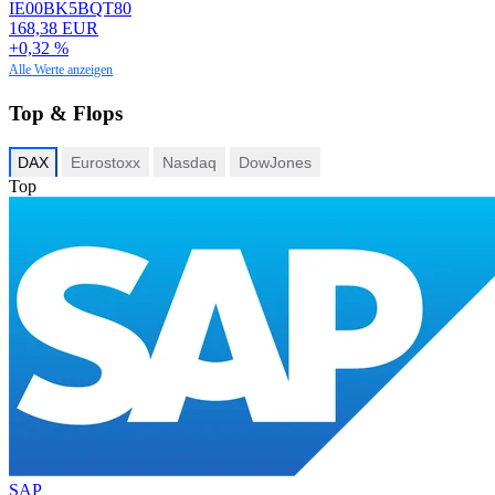
IE00BK5BQT80
168,38 EUR
+0,32 %
Alle Werte anzeigen
Top & Flops
DAX
Eurostoxx
Nasdaq
DowJones
Top
SAP