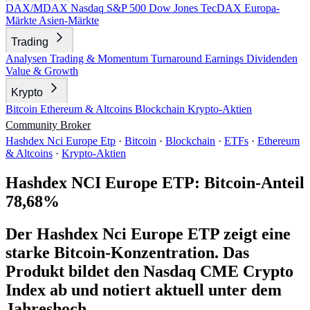
DAX/MDAX
Nasdaq
S&P 500
Dow Jones
TecDAX
Europa-
Märkte
Asien-Märkte
Trading
Analysen
Trading & Momentum
Turnaround
Earnings
Dividenden
Value & Growth
Krypto
Bitcoin
Ethereum & Altcoins
Blockchain
Krypto-Aktien
Community
Broker
Hashdex Nci Europe Etp
·
Bitcoin
·
Blockchain
·
ETFs
·
Ethereum
& Altcoins
·
Krypto-Aktien
Hashdex NCI Europe ETP: Bitcoin-Anteil
78,68%
Der Hashdex Nci Europe ETP zeigt eine
starke Bitcoin-Konzentration. Das
Produkt bildet den Nasdaq CME Crypto
Index ab und notiert aktuell unter dem
Jahreshoch.