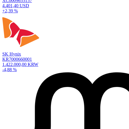
XC0009655157
4.401,40 USD
+2,39 %
SK Hynix
KR7000660001
1.422.000,00 KRW
-4,88 %