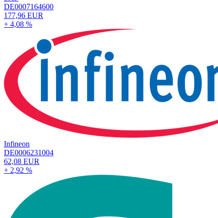
DE0007164600
177,96 EUR
+ 4,08 %
Infineon
DE0006231004
62,08 EUR
+ 2,92 %