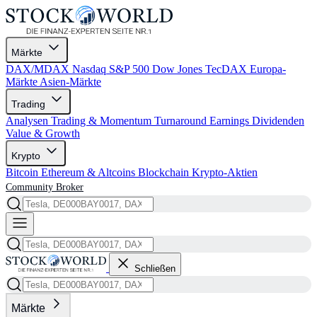
Märkte
DAX/MDAX
Nasdaq
S&P 500
Dow Jones
TecDAX
Europa-
Märkte
Asien-Märkte
Trading
Analysen
Trading & Momentum
Turnaround
Earnings
Dividenden
Value & Growth
Krypto
Bitcoin
Ethereum & Altcoins
Blockchain
Krypto-Aktien
Community
Broker
Schließen
Märkte