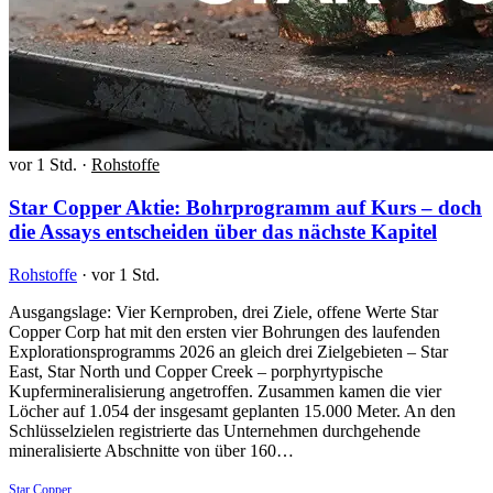
vor 1 Std.
·
Rohstoffe
Star Copper Aktie: Bohrprogramm auf Kurs – doch
die Assays entscheiden über das nächste Kapitel
Rohstoffe
·
vor 1 Std.
Ausgangslage: Vier Kernproben, drei Ziele, offene Werte Star
Copper Corp hat mit den ersten vier Bohrungen des laufenden
Explorationsprogramms 2026 an gleich drei Zielgebieten – Star
East, Star North und Copper Creek – porphyrtypische
Kupfermineralisierung angetroffen. Zusammen kamen die vier
Löcher auf 1.054 der insgesamt geplanten 15.000 Meter. An den
Schlüsselzielen registrierte das Unternehmen durchgehende
mineralisierte Abschnitte von über 160…
Star Copper