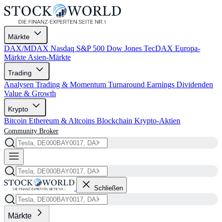
Märkte
DAX/MDAX
Nasdaq
S&P 500
Dow Jones
TecDAX
Europa-
Märkte
Asien-Märkte
Trading
Analysen
Trading & Momentum
Turnaround
Earnings
Dividenden
Value & Growth
Krypto
Bitcoin
Ethereum & Altcoins
Blockchain
Krypto-Aktien
Community
Broker
Schließen
Märkte