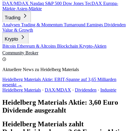
DAX/MDAX
Nasdaq
S&P 500
Dow Jones
TecDAX
Europa-
Märkte
Asien-Märkte
Trading
Analysen
Trading & Momentum
Turnaround
Earnings
Dividenden
Value & Growth
Krypto
Bitcoin
Ethereum & Altcoins
Blockchain
Krypto-Aktien
Community
Broker
Aktuellere News zu Heidelberg Materials
Heidelberg Materials Aktie: EBIT-Spanne auf 3,65 Milliarden
gesenkt →
Heidelberg Materials
·
DAX/MDAX
·
Dividenden
·
Industrie
Heidelberg Materials Aktie: 3,60 Euro
Dividende ausgezahlt
Heidelberg Materials zahlt