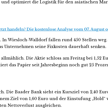
nd optimiert die Logistik für den asiatischen Mark
zt handeln? Die kostenlose Analyse vom 07. August or
 In Wiesloch-Walldorf fallen rund 450 Stellen weg.
as Unternehmen seine Fixkosten dauerhaft senken.
llmählich. Die Aktie schloss am Freitag bei 1,52 Eu
rt das Papier seit Jahresbeginn noch gut 25 Proze
. Die Baader Bank sieht ein Kursziel von 2,40 Euro.
inem Ziel von 1,60 Euro und der Einstufung „Hold“ 
ten Nettoverlust ausgleichen.