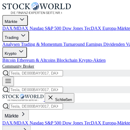
Märkte
DAX/MDAX
Nasdaq
S&P 500
Dow Jones
TecDAX
Europa-Märkt
Trading
Analysen
Trading & Momentum
Turnaround
Earnings
Dividenden
V
Krypto
Bitcoin
Ethereum & Altcoins
Blockchain
Krypto-Aktien
Community
Broker
Schließen
Märkte
DAX/MDAX
Nasdaq
S&P 500
Dow Jones
TecDAX
Europa-Märkt