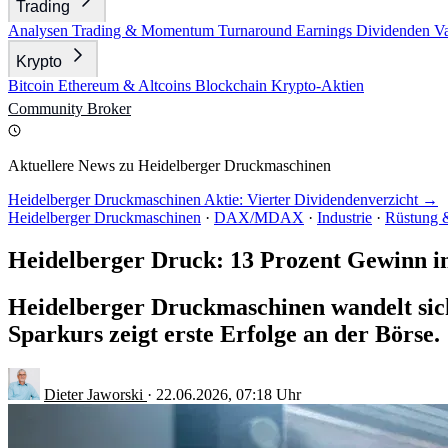
Trading
Analysen
Trading & Momentum
Turnaround
Earnings
Dividenden
V
Krypto
Bitcoin
Ethereum & Altcoins
Blockchain
Krypto-Aktien
Community
Broker
Aktuellere News zu Heidelberger Druckmaschinen
Heidelberger Druckmaschinen Aktie: Vierter Dividendenverzicht →
Heidelberger Druckmaschinen
·
DAX/MDAX
·
Industrie
·
Rüstung &
Heidelberger Druck: 13 Prozent Gewinn i
Heidelberger Druckmaschinen wandelt sic
Sparkurs zeigt erste Erfolge an der Börse.
Dieter Jaworski
·
22.06.2026, 07:18 Uhr