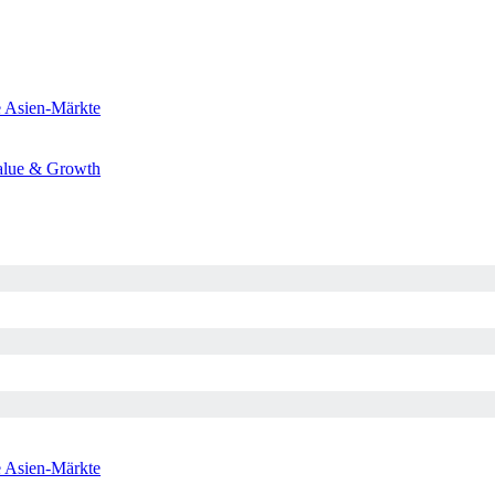
e
Asien-Märkte
alue & Growth
e
Asien-Märkte