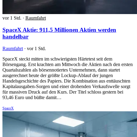
vor 1 Std.
·
Raumfahrt
SpaceX Aktie: 911,5 Millionen Aktien werden
handelbar
Raumfahrt
·
vor 1 Std.
SpaceX steckt mitten im schwierigsten Härtetest seit dem
Börsengang. Erst krachten am Mittwoch die Aktien nach den ersten
Quartalszahlen als börsennotiertes Unternehmen, dann startet
ausgerechnet heute der größte Lockup-Ablauf der jungen
Handelsgeschichte des Papiers. Die Kombination aus enttäuschten
Kapitalausgaben-Sorgen und einer drohenden Verkaufswelle sorgt
für massiven Druck auf den Kurs. Der Titel schloss gestern bei
93,46 Euro und büßte damit…
SpaceX