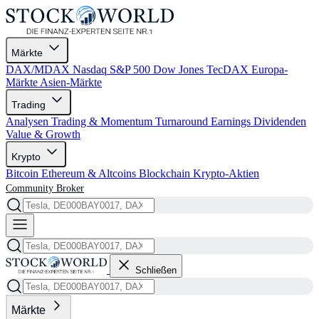
Märkte
DAX/MDAX
Nasdaq
S&P 500
Dow Jones
TecDAX
Europa-
Märkte
Asien-Märkte
Trading
Analysen
Trading & Momentum
Turnaround
Earnings
Dividenden
Value & Growth
Krypto
Bitcoin
Ethereum & Altcoins
Blockchain
Krypto-Aktien
Community
Broker
Schließen
Märkte