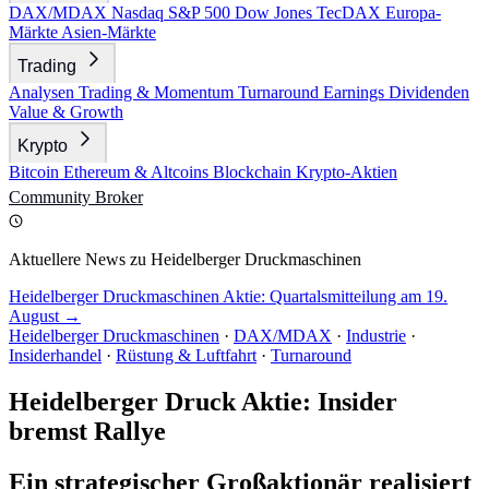
DAX/MDAX
Nasdaq
S&P 500
Dow Jones
TecDAX
Europa-
Märkte
Asien-Märkte
Trading
Analysen
Trading & Momentum
Turnaround
Earnings
Dividenden
Value & Growth
Krypto
Bitcoin
Ethereum & Altcoins
Blockchain
Krypto-Aktien
Community
Broker
Aktuellere News zu Heidelberger Druckmaschinen
Heidelberger Druckmaschinen Aktie: Quartalsmitteilung am 19.
August →
Heidelberger Druckmaschinen
·
DAX/MDAX
·
Industrie
·
Insiderhandel
·
Rüstung & Luftfahrt
·
Turnaround
Heidelberger Druck Aktie: Insider
bremst Rallye
Ein strategischer Großaktionär realisiert