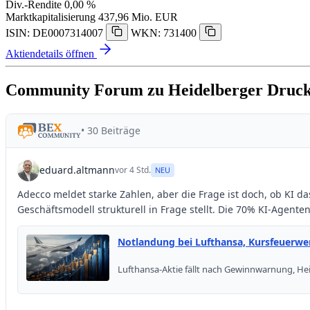
Div.-Rendite
0,00 %
Marktkapitalisierung
437,96 Mio. EUR
ISIN: DE0007314007
WKN: 731400
Aktiendetails öffnen
Community Forum zu Heidelberger Druc