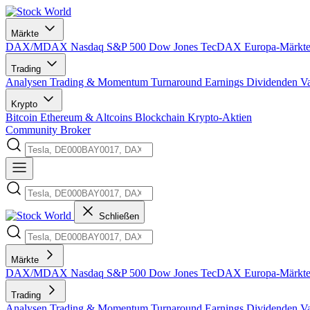
Märkte
DAX/MDAX
Nasdaq
S&P 500
Dow Jones
TecDAX
Europa-Märkt
Trading
Analysen
Trading & Momentum
Turnaround
Earnings
Dividenden
V
Krypto
Bitcoin
Ethereum & Altcoins
Blockchain
Krypto-Aktien
Community
Broker
Schließen
Märkte
DAX/MDAX
Nasdaq
S&P 500
Dow Jones
TecDAX
Europa-Märkt
Trading
Analysen
Trading & Momentum
Turnaround
Earnings
Dividenden
V