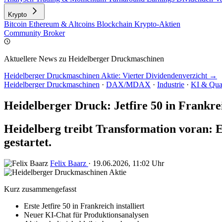
Krypto
Bitcoin
Ethereum & Altcoins
Blockchain
Krypto-Aktien
Community
Broker
Aktuellere News zu Heidelberger Druckmaschinen
Heidelberger Druckmaschinen Aktie: Vierter Dividendenverzicht →
Heidelberger Druckmaschinen
·
DAX/MDAX
·
Industrie
·
KI & Qua
Heidelberger Druck: Jetfire 50 in Frankrei
Heidelberg treibt Transformation voran: Er
gestartet.
Felix Baarz
·
19.06.2026, 11:02 Uhr
Kurz zusammengefasst
Erste Jetfire 50 in Frankreich installiert
Neuer KI-Chat für Produktionsanalysen