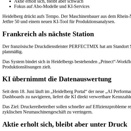
Aktie erholt sich, bleibt aber schwach
Fokus auf Abo-Modelle und KI-Services
Heidelberg drückt aufs Tempo. Der Maschinenbauer aus dem Rhein-Nec
Jetfire 50 und einem neuen KI-Tool für Produktionsanalysen.
Frankreich als nächste Station
Der französische Druckdienstleister PERFECTMIX hat am Standort Sai
planmäßig.
Das System bindet sich in Heidelbergs bestehenden „Prinect“-Workfl
Produktionslösungen zielt.
KI übernimmt die Datenauswertung
Seit dem 18. Juni läuft im „Heidelberg Portal“ der neue „AI Perform
Dashboards zu navigieren, liefert die KI direkt verwertbare Kennzahl
Das Ziel: Druckereibetreiber sollen schneller auf Effizienzproblem
zyklischen Neumaschinengeschäft zu verringern.
Aktie erholt sich, bleibt aber unter Druck