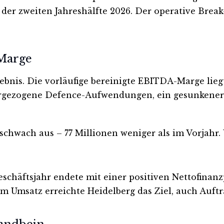
er zweiten Jahreshälfte 2026. Der operative Brea
 Marge
bnis. Die vorläufige bereinigte EBITDA-Marge liegt 
rgezogene Defence-Aufwendungen, ein gesunkener I
 schwach aus – 77 Millionen weniger als im Vorjah
Geschäftsjahr endete mit einer positiven Nettofina
Beim Umsatz erreichte Heidelberg das Ziel, auch Auf