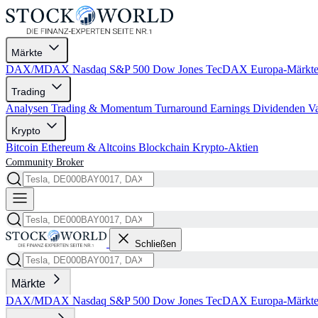
Märkte
DAX/MDAX
Nasdaq
S&P 500
Dow Jones
TecDAX
Europa-Märkt
Trading
Analysen
Trading & Momentum
Turnaround
Earnings
Dividenden
V
Krypto
Bitcoin
Ethereum & Altcoins
Blockchain
Krypto-Aktien
Community
Broker
Schließen
Märkte
DAX/MDAX
Nasdaq
S&P 500
Dow Jones
TecDAX
Europa-Märkt