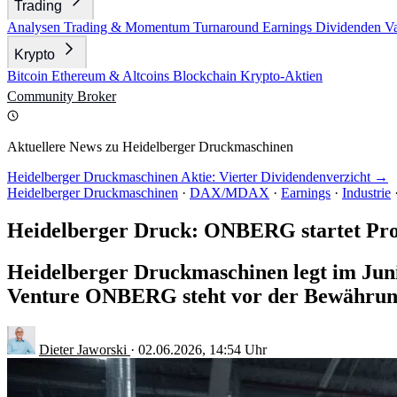
Trading
Analysen
Trading & Momentum
Turnaround
Earnings
Dividenden
V
Krypto
Bitcoin
Ethereum & Altcoins
Blockchain
Krypto-Aktien
Community
Broker
Aktuellere News zu Heidelberger Druckmaschinen
Heidelberger Druckmaschinen Aktie: Vierter Dividendenverzicht →
Heidelberger Druckmaschinen
·
DAX/MDAX
·
Earnings
·
Industrie
Heidelberger Druck: ONBERG startet Pro
Heidelberger Druckmaschinen legt im Juni 
Venture ONBERG steht vor der Bewährun
Dieter Jaworski
·
02.06.2026, 14:54 Uhr