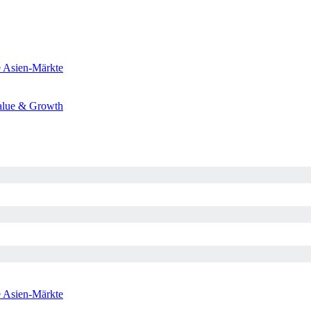
e
Asien-Märkte
alue & Growth
e
Asien-Märkte