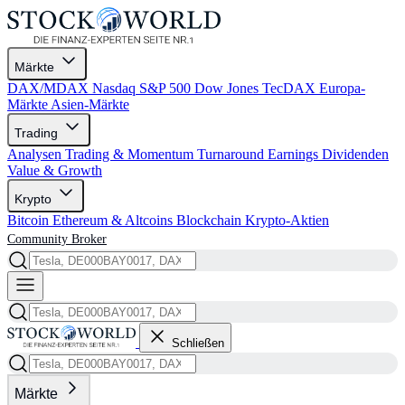
Märkte
DAX/MDAX
Nasdaq
S&P 500
Dow Jones
TecDAX
Europa-
Märkte
Asien-Märkte
Trading
Analysen
Trading & Momentum
Turnaround
Earnings
Dividenden
Value & Growth
Krypto
Bitcoin
Ethereum & Altcoins
Blockchain
Krypto-Aktien
Community
Broker
Schließen
Märkte