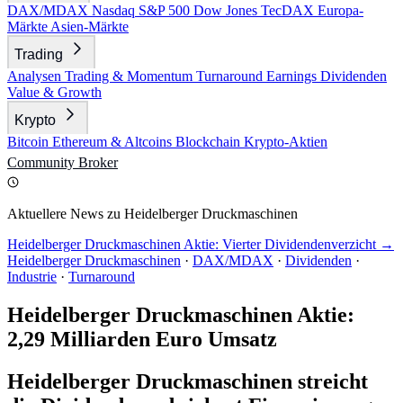
DAX/MDAX
Nasdaq
S&P 500
Dow Jones
TecDAX
Europa-
Märkte
Asien-Märkte
Trading
Analysen
Trading & Momentum
Turnaround
Earnings
Dividenden
Value & Growth
Krypto
Bitcoin
Ethereum & Altcoins
Blockchain
Krypto-Aktien
Community
Broker
Aktuellere News zu Heidelberger Druckmaschinen
Heidelberger Druckmaschinen Aktie: Vierter Dividendenverzicht →
Heidelberger Druckmaschinen
·
DAX/MDAX
·
Dividenden
·
Industrie
·
Turnaround
Heidelberger Druckmaschinen Aktie:
2,29 Milliarden Euro Umsatz
Heidelberger Druckmaschinen streicht