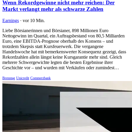
Wenn Rekordgewinne nicht mehr reichen: Der
Markt verlangt mehr als schwarze Zahlen
Earnings
·
vor 10 Min.
Liebe Börsianerinnen und Börsianer, 898 Millionen Euro
Nettogewinn im Quartal, ein Auftragsbestand von 80,5 Milliarden
Euro, eine EBITDA-Prognose oberhalb des Konsens – und
trotzdem Skepsis statt Kursfeuerwerk. Die vergangene
Handelswoche hat mit bemerkenswerter Konsequenz gezeigt, dass
Rekordzahlen allein längst keine Kursgarantie mehr sind. Gleich
mehrere Schwergewichte legten die besten Ergebnisse ihrer
Geschichte vor – und wurden mit Verkäufen oder zumindest…
Brenntag
Unicredit
Commerzbank