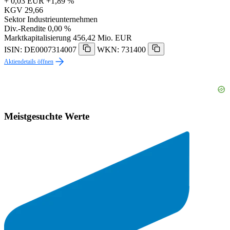
+ 0,03 EUR
+1,89 %
KGV
29,66
Sektor
Industrieunternehmen
Div.-Rendite
0,00 %
Marktkapitalisierung
456,42 Mio. EUR
ISIN: DE0007314007
WKN: 731400
Aktiendetails öffnen
Meistgesuchte Werte