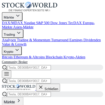
Märkte
DAX/MDAX
Nasdaq
S&P 500
Dow Jones
TecDAX
Europa-
Märkte
Asien-Märkte
Trading
Analysen
Trading & Momentum
Turnaround
Earnings
Dividenden
Value & Growth
Krypto
Bitcoin
Ethereum & Altcoins
Blockchain
Krypto-Aktien
Community
Broker
Schließen
Märkte