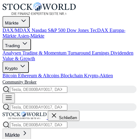
Märkte
DAX/MDAX
Nasdaq
S&P 500
Dow Jones
TecDAX
Europa-
Märkte
Asien-Märkte
Trading
Analysen
Trading & Momentum
Turnaround
Earnings
Dividenden
Value & Growth
Krypto
Bitcoin
Ethereum & Altcoins
Blockchain
Krypto-Aktien
Community
Broker
Schließen
Märkte