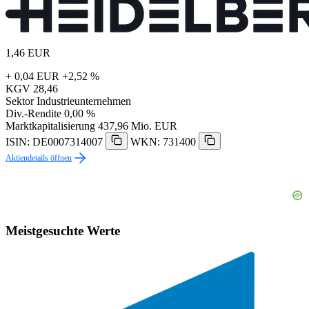
1,46
EUR
+ 0,04 EUR
+2,52 %
KGV
28,46
Sektor
Industrieunternehmen
Div.-Rendite
0,00 %
Marktkapitalisierung
437,96 Mio. EUR
ISIN: DE0007314007
WKN: 731400
Aktiendetails öffnen
Meistgesuchte Werte