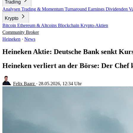
Trading
Analysen
Trading & Momentum
Turnaround
Earnings
Dividenden
V
Krypto
Bitcoin
Ethereum & Altcoins
Blockchain
Krypto-Aktien
Community
Broker
Heineken
·
News
Heineken Aktie: Deutsche Bank senkt Kurs
Heineken verliert an der Börse: Der Chef 
Felix Baarz
·
28.05.2026, 12:34 Uhr