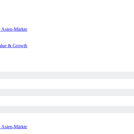
e
Asien-Märkte
alue & Growth
e
Asien-Märkte