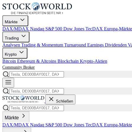
Märkte
DAX/MDAX
Nasdaq
S&P 500
Dow Jones
TecDAX
Europa-Märkt
Trading
Analysen
Trading & Momentum
Turnaround
Earnings
Dividenden
V
Krypto
Bitcoin
Ethereum & Altcoins
Blockchain
Krypto-Aktien
Community
Broker
Schließen
Märkte
DAX/MDAX
Nasdaq
S&P 500
Dow Jones
TecDAX
Europa-Märkt