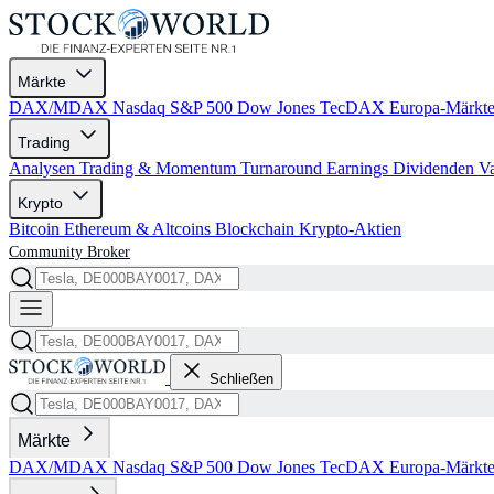
Märkte
DAX/MDAX
Nasdaq
S&P 500
Dow Jones
TecDAX
Europa-Märkt
Trading
Analysen
Trading & Momentum
Turnaround
Earnings
Dividenden
V
Krypto
Bitcoin
Ethereum & Altcoins
Blockchain
Krypto-Aktien
Community
Broker
Schließen
Märkte
DAX/MDAX
Nasdaq
S&P 500
Dow Jones
TecDAX
Europa-Märkt