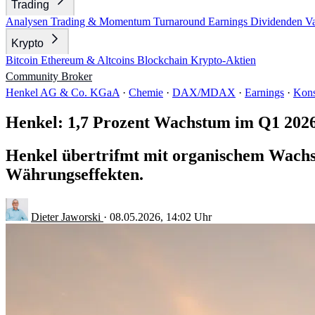
Trading
Analysen
Trading & Momentum
Turnaround
Earnings
Dividenden
V
Krypto
Bitcoin
Ethereum & Altcoins
Blockchain
Krypto-Aktien
Community
Broker
Henkel AG & Co. KGaA
·
Chemie
·
DAX/MDAX
·
Earnings
·
Kon
Henkel: 1,7 Prozent Wachstum im Q1 202
Henkel übertrifmt mit organischem Wachs
Währungseffekten.
Dieter Jaworski
·
08.05.2026, 14:02 Uhr