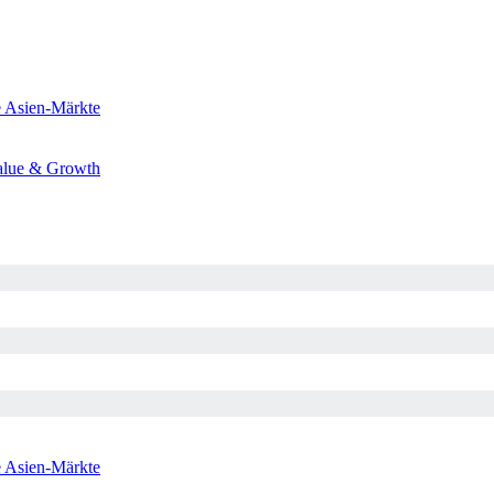
e
Asien-Märkte
alue & Growth
e
Asien-Märkte