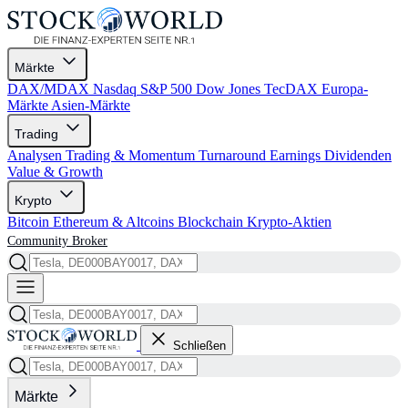
Märkte
DAX/MDAX
Nasdaq
S&P 500
Dow Jones
TecDAX
Europa-
Märkte
Asien-Märkte
Trading
Analysen
Trading & Momentum
Turnaround
Earnings
Dividenden
Value & Growth
Krypto
Bitcoin
Ethereum & Altcoins
Blockchain
Krypto-Aktien
Community
Broker
Schließen
Märkte