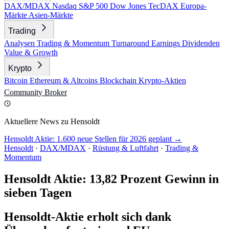
DAX/MDAX
Nasdaq
S&P 500
Dow Jones
TecDAX
Europa-
Märkte
Asien-Märkte
Trading
Analysen
Trading & Momentum
Turnaround
Earnings
Dividenden
Value & Growth
Krypto
Bitcoin
Ethereum & Altcoins
Blockchain
Krypto-Aktien
Community
Broker
Aktuellere News zu Hensoldt
Hensoldt Aktie: 1.600 neue Stellen für 2026 geplant →
Hensoldt
·
DAX/MDAX
·
Rüstung & Luftfahrt
·
Trading &
Momentum
Hensoldt Aktie: 13,82 Prozent Gewinn in
sieben Tagen
Hensoldt-Aktie erholt sich dank