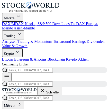
Märkte
DAX/MDAX
Nasdaq
S&P 500
Dow Jones
TecDAX
Europa-
Märkte
Asien-Märkte
Trading
Analysen
Trading & Momentum
Turnaround
Earnings
Dividenden
Value & Growth
Krypto
Bitcoin
Ethereum & Altcoins
Blockchain
Krypto-Aktien
Community
Broker
Schließen
Märkte