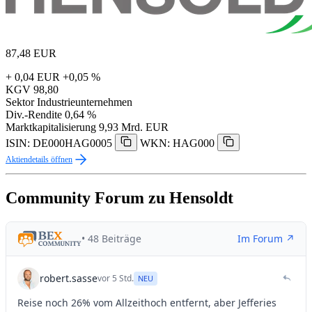
87,48
EUR
+ 0,04 EUR
+0,05 %
KGV
98,80
Sektor
Industrieunternehmen
Div.-Rendite
0,64 %
Marktkapitalisierung
9,93 Mrd. EUR
ISIN: DE000HAG0005
WKN: HAG000
Aktiendetails öffnen
Community Forum zu Hensoldt