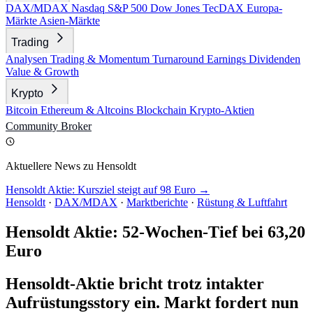
DAX/MDAX
Nasdaq
S&P 500
Dow Jones
TecDAX
Europa-
Märkte
Asien-Märkte
Trading
Analysen
Trading & Momentum
Turnaround
Earnings
Dividenden
Value & Growth
Krypto
Bitcoin
Ethereum & Altcoins
Blockchain
Krypto-Aktien
Community
Broker
Aktuellere News zu Hensoldt
Hensoldt Aktie: Kursziel steigt auf 98 Euro →
Hensoldt
·
DAX/MDAX
·
Marktberichte
·
Rüstung & Luftfahrt
Hensoldt Aktie: 52-Wochen-Tief bei 63,20
Euro
Hensoldt-Aktie bricht trotz intakter
Aufrüstungsstory ein. Markt fordert nun