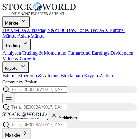
Märkte
DAX/MDAX
Nasdaq
S&P 500
Dow Jones
TecDAX
Europa-
Märkte
Asien-Märkte
Trading
Analysen
Trading & Momentum
Turnaround
Earnings
Dividenden
Value & Growth
Krypto
Bitcoin
Ethereum & Altcoins
Blockchain
Krypto-Aktien
Community
Broker
Schließen
Märkte