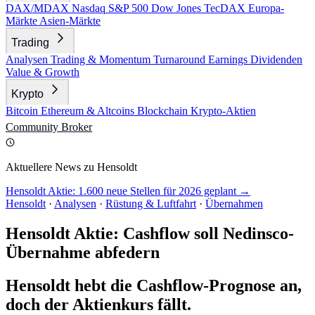
DAX/MDAX
Nasdaq
S&P 500
Dow Jones
TecDAX
Europa-
Märkte
Asien-Märkte
Trading
Analysen
Trading & Momentum
Turnaround
Earnings
Dividenden
Value & Growth
Krypto
Bitcoin
Ethereum & Altcoins
Blockchain
Krypto-Aktien
Community
Broker
Aktuellere News zu Hensoldt
Hensoldt Aktie: 1.600 neue Stellen für 2026 geplant →
Hensoldt
·
Analysen
·
Rüstung & Luftfahrt
·
Übernahmen
Hensoldt Aktie: Cashflow soll Nedinsco-
Übernahme abfedern
Hensoldt hebt die Cashflow-Prognose an,
doch der Aktienkurs fällt.