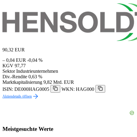
90,32
EUR
– 0,04 EUR
-0,04 %
KGV
97,77
Sektor
Industrieunternehmen
Div.-Rendite
0,63 %
Marktkapitalisierung
9,82 Mrd. EUR
ISIN: DE000HAG0005
WKN: HAG000
Aktiendetails öffnen
Meistgesuchte Werte