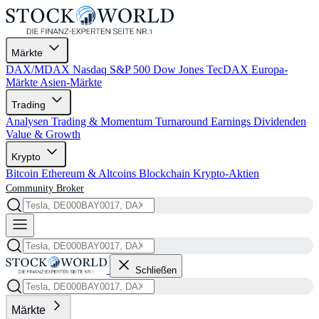
Märkte
DAX/MDAX
Nasdaq
S&P 500
Dow Jones
TecDAX
Europa-
Märkte
Asien-Märkte
Trading
Analysen
Trading & Momentum
Turnaround
Earnings
Dividenden
Value & Growth
Krypto
Bitcoin
Ethereum & Altcoins
Blockchain
Krypto-Aktien
Community
Broker
Schließen
Märkte