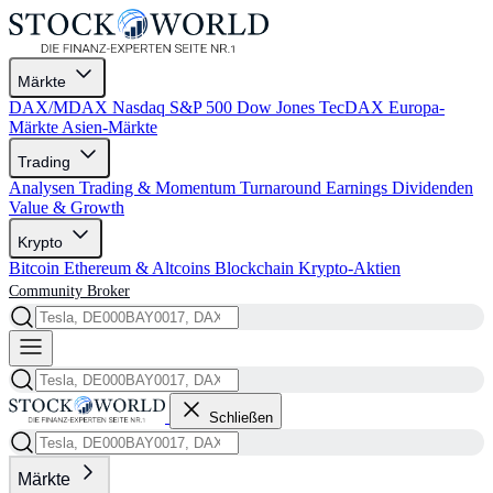
Märkte
DAX/MDAX
Nasdaq
S&P 500
Dow Jones
TecDAX
Europa-
Märkte
Asien-Märkte
Trading
Analysen
Trading & Momentum
Turnaround
Earnings
Dividenden
Value & Growth
Krypto
Bitcoin
Ethereum & Altcoins
Blockchain
Krypto-Aktien
Community
Broker
Schließen
Märkte