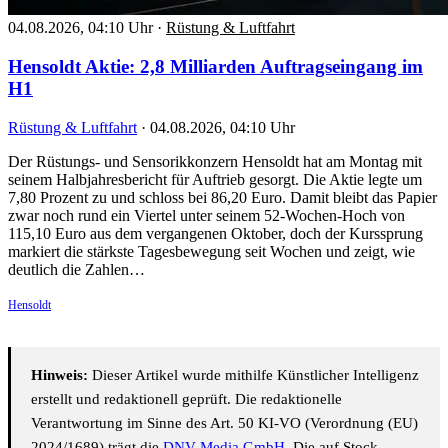
04.08.2026, 04:10 Uhr
·
Rüstung & Luftfahrt
Hensoldt Aktie: 2,8 Milliarden Auftragseingang im
H1
Rüstung & Luftfahrt
·
04.08.2026, 04:10 Uhr
Der Rüstungs- und Sensorikkonzern Hensoldt hat am Montag mit
seinem Halbjahresbericht für Auftrieb gesorgt. Die Aktie legte um
7,80 Prozent zu und schloss bei 86,20 Euro. Damit bleibt das Papier
zwar noch rund ein Viertel unter seinem 52-Wochen-Hoch von
115,10 Euro aus dem vergangenen Oktober, doch der Kurssprung
markiert die stärkste Tagesbewegung seit Wochen und zeigt, wie
deutlich die Zahlen…
Hensoldt
Hinweis:
Dieser Artikel wurde mithilfe Künstlicher Intelligenz
erstellt und redaktionell geprüft. Die redaktionelle
Verantwortung im Sinne des Art. 50 KI-VO (Verordnung (EU)
2024/1689) trägt die
DNV Media GmbH
. Die auf Stock-