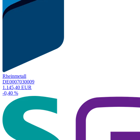
Rheinmetall
DE0007030009
1.145,40 EUR
-0,40 %