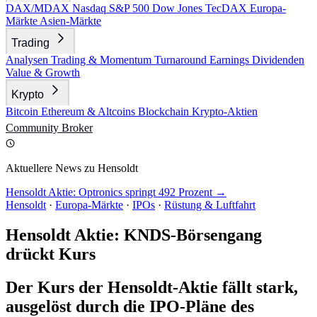
DAX/MDAX
Nasdaq
S&P 500
Dow Jones
TecDAX
Europa-
Märkte
Asien-Märkte
Trading
Analysen
Trading & Momentum
Turnaround
Earnings
Dividenden
Value & Growth
Krypto
Bitcoin
Ethereum & Altcoins
Blockchain
Krypto-Aktien
Community
Broker
Aktuellere News zu Hensoldt
Hensoldt Aktie: Optronics springt 492 Prozent →
Hensoldt
·
Europa-Märkte
·
IPOs
·
Rüstung & Luftfahrt
Hensoldt Aktie: KNDS-Börsengang
drückt Kurs
Der Kurs der Hensoldt-Aktie fällt stark,
ausgelöst durch die IPO-Pläne des