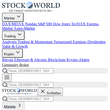
Märkte
DAX/MDAX
Nasdaq
S&P 500
Dow Jones
TecDAX
Europa-
Märkte
Asien-Märkte
Trading
Analysen
Trading & Momentum
Turnaround
Earnings
Dividenden
Value & Growth
Krypto
Bitcoin
Ethereum & Altcoins
Blockchain
Krypto-Aktien
Community
Broker
Schließen
Märkte