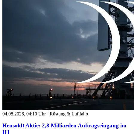
04.08.2026, 04:10 Uhr
·
Rüstung & Luftfahrt
Hensoldt Aktie: 2,8 Milliarden Auftragseingang im
H1