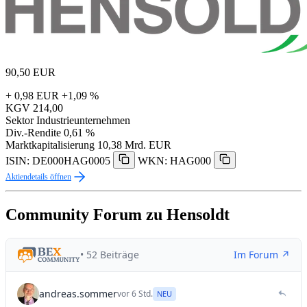
90,50
EUR
+ 0,98 EUR
+1,09 %
KGV
214,00
Sektor
Industrieunternehmen
Div.-Rendite
0,61 %
Marktkapitalisierung
10,38 Mrd. EUR
ISIN: DE000HAG0005
WKN: HAG000
Aktiendetails öffnen
Community Forum zu Hensoldt