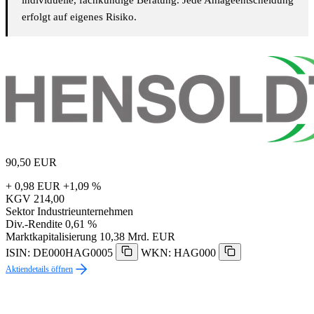
erfolgt auf eigenes Risiko.
90,50
EUR
+ 0,98 EUR
+1,09 %
KGV
214,00
Sektor
Industrieunternehmen
Div.-Rendite
0,61 %
Marktkapitalisierung
10,38 Mrd. EUR
ISIN: DE000HAG0005
WKN: HAG000
Aktiendetails öffnen