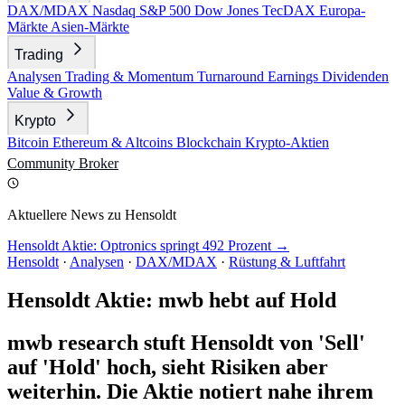
DAX/MDAX
Nasdaq
S&P 500
Dow Jones
TecDAX
Europa-
Märkte
Asien-Märkte
Trading
Analysen
Trading & Momentum
Turnaround
Earnings
Dividenden
Value & Growth
Krypto
Bitcoin
Ethereum & Altcoins
Blockchain
Krypto-Aktien
Community
Broker
Aktuellere News zu Hensoldt
Hensoldt Aktie: Optronics springt 492 Prozent →
Hensoldt
·
Analysen
·
DAX/MDAX
·
Rüstung & Luftfahrt
Hensoldt Aktie: mwb hebt auf Hold
mwb research stuft Hensoldt von 'Sell'
auf 'Hold' hoch, sieht Risiken aber
weiterhin. Die Aktie notiert nahe ihrem